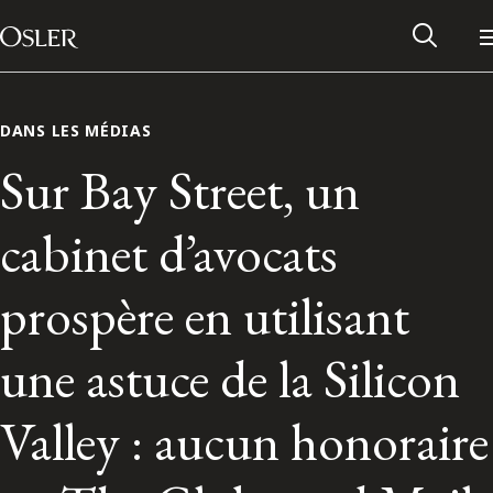
Main Navigation
Passer au contenu
DANS LES MÉDIAS
Sur Bay Street, un
cabinet d’avocats
prospère en utilisant
une astuce de la Silicon
Réseau des anciens d’Osler
Valley : aucun honoraire
Contactez-nous