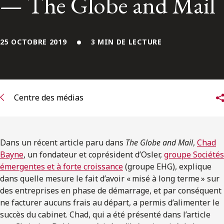
— The Globe and Mail
ENGLISH
S’abonner aux articles Osler
25 OCTOBRE 2019
3 MIN DE LECTURE
S’abonner
Centre des médias
Dans un récent article paru dans
The Globe and Mail
,
Chad
Bayne
, un fondateur et coprésident d’Osler,
groupe Sociétés
émergentes et à forte croissance
(groupe EHG), explique
dans quelle mesure le fait d’avoir « misé à long terme » sur
des entreprises en phase de démarrage, et par conséquent
ne facturer aucuns frais au départ, a permis d’alimenter le
succès du cabinet. Chad, qui a été présenté dans l’article