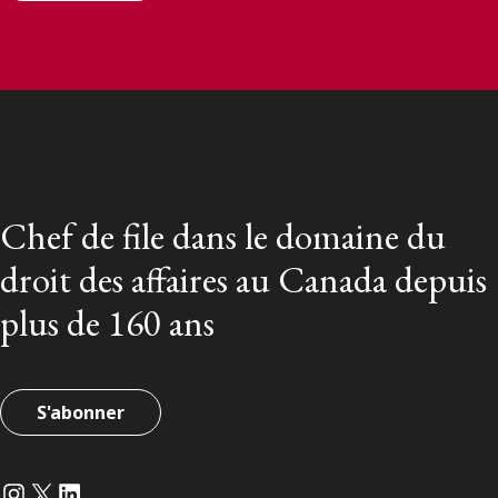
Chef de file dans le domaine du
droit des affaires au Canada depuis
plus de 160 ans
S'abonner
Instagram
Twitter
LinkedIn