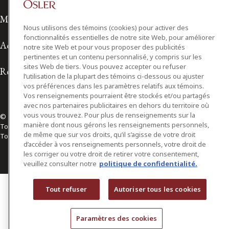
Modalités d'utilisation
Nous utilisons des témoins (cookies) pour activer des
fonctionnalités essentielles de notre site Web, pour améliorer
Accessibilité
notre site Web et pour vous proposer des publicités
pertinentes et un contenu personnalisé, y compris sur les
sites Web de tiers. Vous pouvez accepter ou refuser
Relations avec les médias
l’utilisation de la plupart des témoins ci-dessous ou ajuster
vos préférences dans les paramètres relatifs aux témoins.
Vos renseignements pourraient être stockés et/ou partagés
avec nos partenaires publicitaires en dehors du territoire où
vous vous trouvez. Pour plus de renseignements sur la
© 2026 Osler, Hoskin & Harcourt S.E.N.C.R.L./s.r.l.
manière dont nous gérons les renseignements personnels,
Tous droits réservés
de même que sur vos droits, qu’il s’agisse de votre droit
Toronto | Montréal | Calgary | Vancouver | Ottawa | New York
d’accéder à vos renseignements personnels, votre droit de
les corriger ou votre droit de retirer votre consentement,
veuillez consulter notre
politique de confidentialité.
Tout refuser
Autoriser tous les cookies
Paramètres des cookies