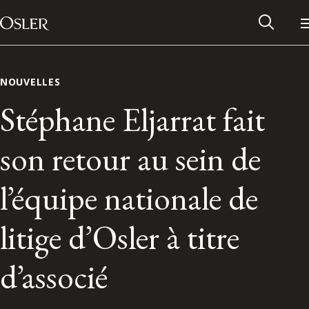
Main Navigation
Passer au contenu
NOUVELLES
Stéphane Eljarrat fait
son retour au sein de
l’équipe nationale de
litige d’Osler à titre
Réseau des anciens d’Osler
d’associé
Contactez-nous