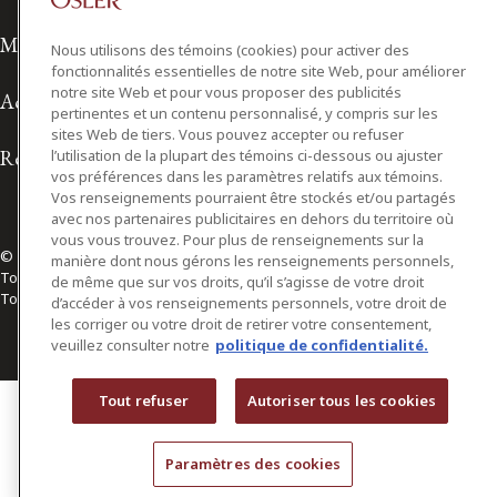
Modalités d'utilisation
Nous utilisons des témoins (cookies) pour activer des
fonctionnalités essentielles de notre site Web, pour améliorer
notre site Web et pour vous proposer des publicités
Accessibilité
pertinentes et un contenu personnalisé, y compris sur les
sites Web de tiers. Vous pouvez accepter ou refuser
Relations avec les médias
l’utilisation de la plupart des témoins ci-dessous ou ajuster
vos préférences dans les paramètres relatifs aux témoins.
Vos renseignements pourraient être stockés et/ou partagés
avec nos partenaires publicitaires en dehors du territoire où
vous vous trouvez. Pour plus de renseignements sur la
© 2026 Osler, Hoskin & Harcourt S.E.N.C.R.L./s.r.l.
manière dont nous gérons les renseignements personnels,
Tous droits réservés
de même que sur vos droits, qu’il s’agisse de votre droit
Toronto | Montréal | Calgary | Vancouver | Ottawa | New York
d’accéder à vos renseignements personnels, votre droit de
les corriger ou votre droit de retirer votre consentement,
veuillez consulter notre
politique de confidentialité.
Tout refuser
Autoriser tous les cookies
Paramètres des cookies