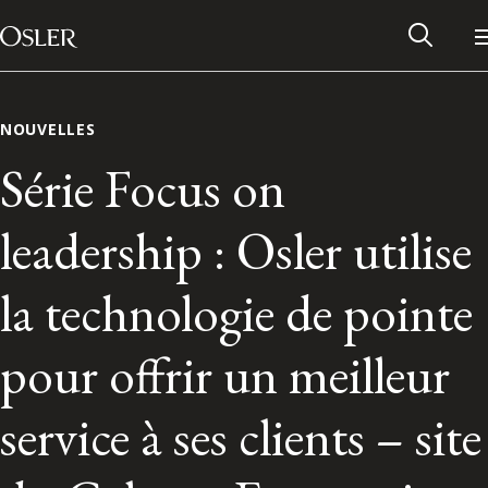
Main Navigation
Passer au contenu
NOUVELLES
Série Focus on
leadership : Osler utilise
la technologie de pointe
pour offrir un meilleur
Réseau des anciens d’Osler
service à ses clients – site
Contactez-nous