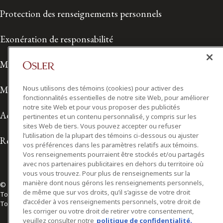
Protection des renseignements personnels
Exonération de responsabilité
Modalités de prestation de services
Modalités d'utilisation
Nous utilisons des témoins (cookies) pour activer des
fonctionnalités essentielles de notre site Web, pour améliorer
notre site Web et pour vous proposer des publicités
Accessibilité
pertinentes et un contenu personnalisé, y compris sur les
sites Web de tiers. Vous pouvez accepter ou refuser
l’utilisation de la plupart des témoins ci-dessous ou ajuster
Relations avec les médias
vos préférences dans les paramètres relatifs aux témoins.
Vos renseignements pourraient être stockés et/ou partagés
avec nos partenaires publicitaires en dehors du territoire où
vous vous trouvez. Pour plus de renseignements sur la
manière dont nous gérons les renseignements personnels,
© 2026 Osler, Hoskin & Harcourt S.E.N.C.R.L./s.r.l.
de même que sur vos droits, qu’il s’agisse de votre droit
Tous droits réservés
d’accéder à vos renseignements personnels, votre droit de
Toronto | Montréal | Calgary | Vancouver | Ottawa | New York
les corriger ou votre droit de retirer votre consentement,
veuillez consulter notre
politique de confidentialité.