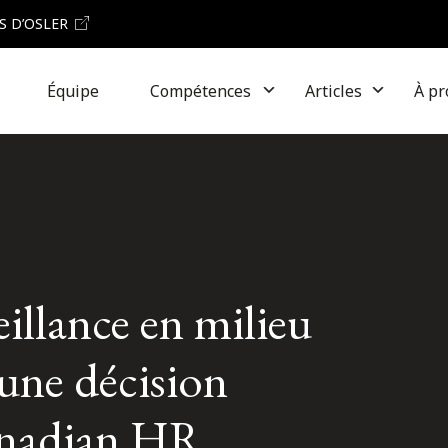
S D’OSLER
Équipe
Compétences
Articles
À pr
veillance en milieu
s une décision
anadian HR