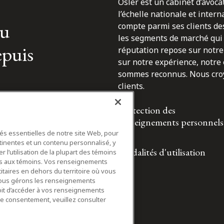
Osler est un cabinet d’avoca
l’échelle nationale et inter
du
compte parmi ses clients des
les segments de marché qui 
epuis
réputation repose sur notre 
sur notre expérience, notre
sommes reconnus. Nous croyo
clients.
Protection des
renseignements personnels
tés essentielles de notre site Web, pour
tinentes et un contenu personnalisé, y
Modalités d'utilisation
 l’utilisation de la plupart des témoins
ifs aux témoins. Vos renseignements
itaires en dehors du territoire où vous
nous gérons les renseignements
roit d’accéder à vos renseignements
tre consentement, veuillez consulter