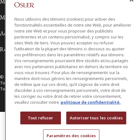
Modalités de prestation de services
Modalités d'utilisation
Nous utilisons des témoins (cookies) pour activer des
fonctionnalités essentielles de notre site Web, pour améliorer
notre site Web et pour vous proposer des publicités
Accessibilité
pertinentes et un contenu personnalisé, y compris sur les
sites Web de tiers. Vous pouvez accepter ou refuser
Relations avec les médias
l’utilisation de la plupart des témoins ci-dessous ou ajuster
vos préférences dans les paramètres relatifs aux témoins.
Vos renseignements pourraient être stockés et/ou partagés
avec nos partenaires publicitaires en dehors du territoire où
vous vous trouvez. Pour plus de renseignements sur la
© 2026 Osler, Hoskin & Harcourt S.E.N.C.R.L./s.r.l.
manière dont nous gérons les renseignements personnels,
Tous droits réservés
de même que sur vos droits, qu’il s’agisse de votre droit
Toronto | Montréal | Calgary | Vancouver | Ottawa | New York
d’accéder à vos renseignements personnels, votre droit de
les corriger ou votre droit de retirer votre consentement,
veuillez consulter notre
politique de confidentialité.
Tout refuser
Autoriser tous les cookies
Paramètres des cookies