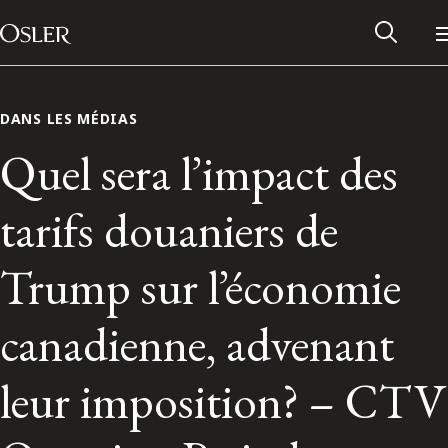
Main Navigation
Passer au contenu
DANS LES MÉDIAS
Quel sera l’impact des
tarifs douaniers de
Trump sur l’économie
canadienne, advenant
Réseau des anciens d’Osler
leur imposition? – CTV
Contactez-nous