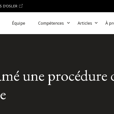
S D’OSLER
Équipe
Compétences
Articles
À pr
é une procédure de 
e