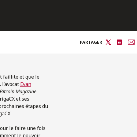
PARTAGER
faillite et que le
 l’avocat
Evan
Bitcoin Magazine
.
drigaCX et ses
 prochaines étapes du
gaCX.
ur le faire une fois
tamment le pouvoir