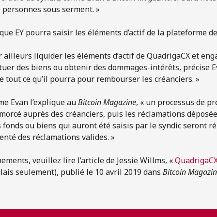
s personnes sous serment. »
ue EY pourra saisir les éléments d’actif de la plateforme d
r ailleurs liquider les éléments d’actif de QuadrigaCX et en
tuer des biens ou obtenir des dommages-intérêts, précise E
 tout ce qu’il pourra pour rembourser les créanciers. »
me Evan l’explique au
Bitcoin Magazine
, « un processus de p
amorcé auprès des créanciers, puis les réclamations déposé
s fonds ou biens qui auront été saisis par le syndic seront ré
enté des réclamations valides. »
ments, veuillez lire l’article de Jessie Willms, «
QuadrigaCX
lais seulement), publié le 10 avril 2019 dans
Bitcoin Magazi