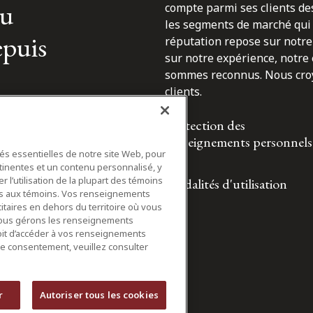
du
compte parmi ses clients des
les segments de marché qui 
epuis
réputation repose sur notre 
sur notre expérience, notre
sommes reconnus. Nous croyo
clients.
Protection des
renseignements personnels
tés essentielles de notre site Web, pour
tinentes et un contenu personnalisé, y
 l’utilisation de la plupart des témoins
Modalités d'utilisation
ifs aux témoins. Vos renseignements
itaires en dehors du territoire où vous
nous gérons les renseignements
roit d’accéder à vos renseignements
tre consentement, veuillez consulter
r
Autoriser tous les cookies