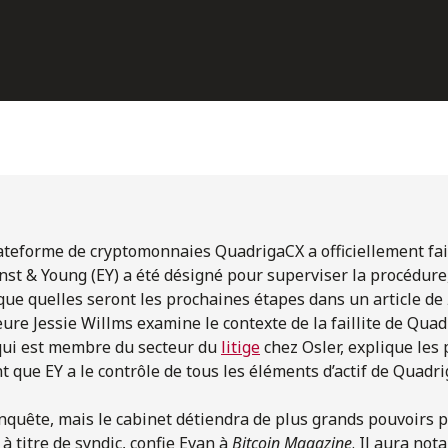
teforme de cryptomonnaies QuadrigaCX a officiellement fait 
st & Young (EY) a été désigné pour superviser la procédure,
que quelles seront les prochaines étapes dans un article de
teure Jessie Willms examine le contexte de la faillite de Qua
qui est membre du secteur du
litige
chez Osler, explique les
 que EY a le contrôle de tous les éléments d’actif de Quadri
nquête, mais le cabinet détiendra de plus grands pouvoirs po
 à titre de syndic, confie Evan à
Bitcoin Magazine
. Il aura no