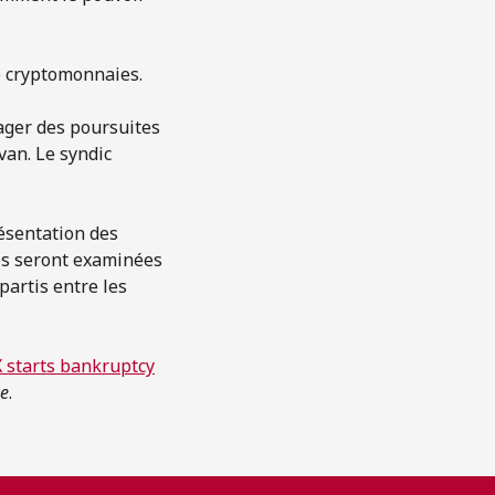
e cryptomonnaies.
gager des poursuites
van. Le syndic
résentation des
es seront examinées
partis entre les
 starts bankruptcy
ne
.