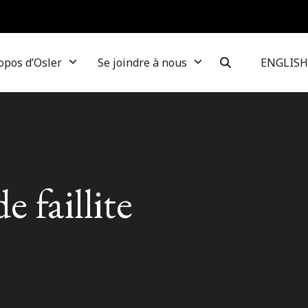
opos d’Osler
Se joindre à nous
ENGLISH
faillite