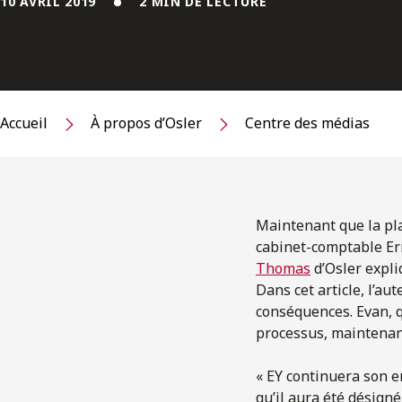
10 AVRIL 2019
2 MIN DE LECTURE
Accueil
À propos d’Osler
Centre des médias
Maintenant que la pla
cabinet-comptable Ern
Thomas
d’Osler expli
Dans cet article, l’au
conséquences. Evan, 
processus, maintenant
« EY continuera son e
qu’il aura été désigné