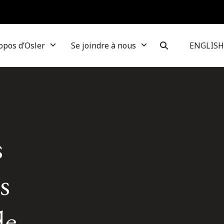
opos d’Osler
Se joindre à nous
ENGLISH
s
s
de