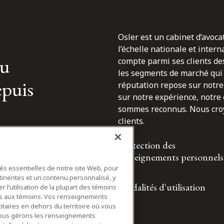
Osler est un cabinet d’avoca
l’échelle nationale et inter
du
compte parmi ses clients des
les segments de marché qui 
epuis
réputation repose sur notre 
sur notre expérience, notre
sommes reconnus. Nous croyo
clients.
Protection des
renseignements personnels
tés essentielles de notre site Web, pour
tinentes et un contenu personnalisé, y
Modalités d'utilisation
 l’utilisation de la plupart des témoins
ifs aux témoins. Vos renseignements
itaires en dehors du territoire où vous
nous gérons les renseignements