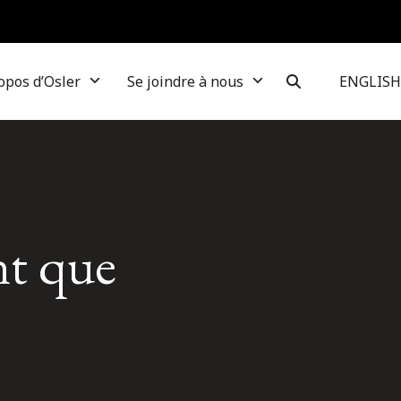
opos d’Osler
Se joindre à nous
ENGLISH
nt que