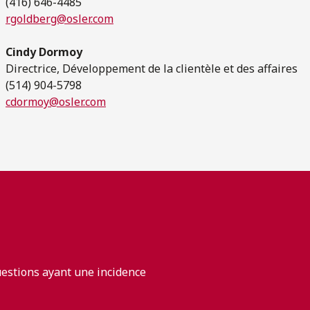
(416) 646-4485
rgoldberg@osler.com
Cindy Dormoy
Directrice, Développement de la clientèle et des affaires
(514) 904-5798
cdormoy@osler.com
uestions ayant une incidence