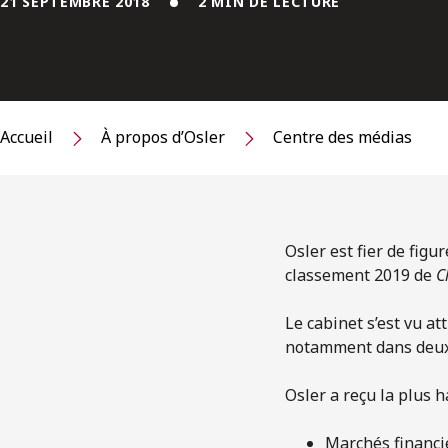
21 SEPTEMBRE 2018
2 MIN DE LECTURE
Accueil
À propos d’Osler
Centre des médias
Osler est fier de figu
classement 2019 de
C
Le cabinet s’est vu at
notamment dans deux n
Osler a reçu la plus h
Marchés financi