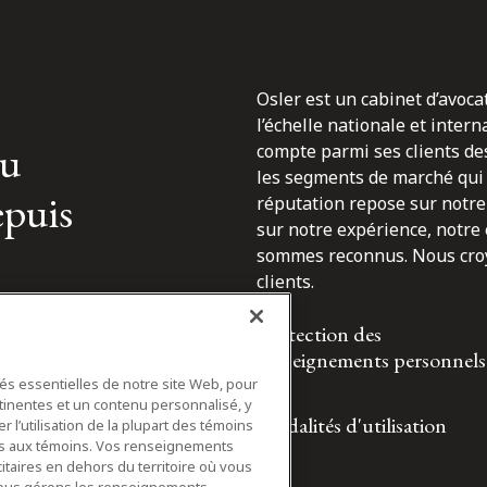
Osler est un cabinet d’avoca
l’échelle nationale et inter
du
compte parmi ses clients des
les segments de marché qui 
epuis
réputation repose sur notre 
sur notre expérience, notre
sommes reconnus. Nous croyo
clients.
Protection des
renseignements personnels
tés essentielles de notre site Web, pour
tinentes et un contenu personnalisé, y
Modalités d'utilisation
 l’utilisation de la plupart des témoins
ifs aux témoins. Vos renseignements
itaires en dehors du territoire où vous