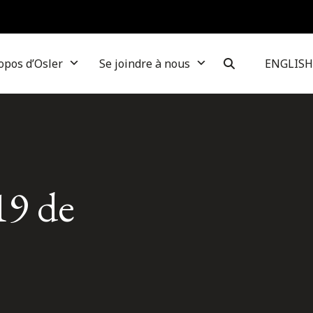
opos d’Osler
Se joindre à nous
ENGLISH
19 de