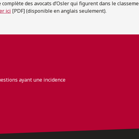
te complète des avocats d’Osler qui figurent dans le classem
er ici
[PDF] (disponible en anglais seulement).
uestions ayant une incidence