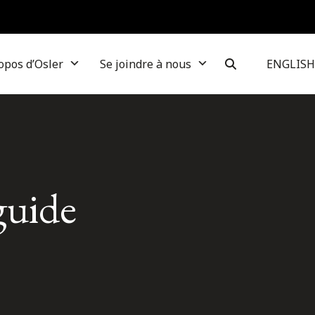
opos d’Osler
Se joindre à nous
ENGLISH
guide