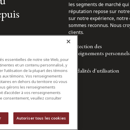
du
les segments de marché qui 
epuis
réputation repose sur notre 
sur notre expérience, notre
sommes reconnus. Nous croyo
clients.
Protection des
renseignements personnels
tés essentielles de notre site Web, pour
tinentes et un contenu personnalisé, y
Modalités d'utilisation
 l’utilisation de la plupart des témoins
ifs aux témoins. Vos renseignements
itaires en dehors du territoire où vous
nous gérons les renseignements
roit d’accéder à vos renseignements
tre consentement, veuillez consulter
r
Autoriser tous les cookies