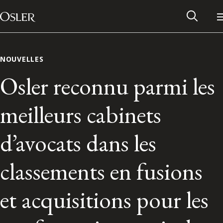
Main Navigation
Passer au contenu
NOUVELLES
Osler reconnu parmi les
meilleurs cabinets
d’avocats dans les
classements en fusions
Réseau des anciens d’Osler
et acquisitions pour les
Contactez-nous