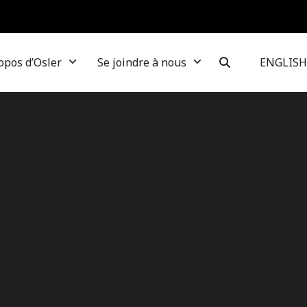
opos d’Osler
Se joindre à nous
ENGLISH