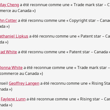
May Cheng
a été reconnue comme une « Trade mark star – Ca
merce au Canada »)
hn Cotter
a été reconnu comme une « Copyright star – Canada
ada »)
athaniel Lipkus
a été reconnu comme une « Patent star – Can
da »)
rad White
a été reconnu comme une « Patent star – Canada » 
Donna White
a été reconnue comme une « Trade mark star – 
 commerce au Canada »)
nseil
Geoffrey Langen
a été reconnu comme une « Rising Star
nada »)
e
Faylene Lunn
a été reconnue comme une « Rising star – Can
nada »)