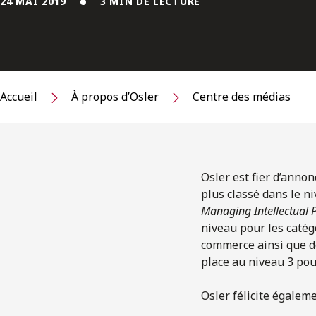
24 MAI 2019
3 MIN DE LECTURE
Accueil
À propos d’Osler
Centre des médias
Osler est fier d’anno
plus classé dans le n
Managing Intellectual 
niveau pour les catégo
commerce ainsi que de
place au niveau 3 pou
Osler félicite égalem