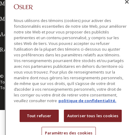
Modalités de prestation de services
Modalités d'utilisation
Nous utilisons des témoins (cookies) pour activer des
fonctionnalités essentielles de notre site Web, pour améliorer
notre site Web et pour vous proposer des publicités
Accessibilité
pertinentes et un contenu personnalisé, y compris sur les
sites Web de tiers. Vous pouvez accepter ou refuser
Relations avec les médias
l’utilisation de la plupart des témoins ci-dessous ou ajuster
vos préférences dans les paramètres relatifs aux témoins.
Vos renseignements pourraient être stockés et/ou partagés
avec nos partenaires publicitaires en dehors du territoire où
vous vous trouvez. Pour plus de renseignements sur la
© 2026 Osler, Hoskin & Harcourt S.E.N.C.R.L./s.r.l.
manière dont nous gérons les renseignements personnels,
Tous droits réservés
de même que sur vos droits, qu’il s’agisse de votre droit
Toronto | Montréal | Calgary | Vancouver | Ottawa | New York
d’accéder à vos renseignements personnels, votre droit de
les corriger ou votre droit de retirer votre consentement,
veuillez consulter notre
politique de confidentialité.
Tout refuser
Autoriser tous les cookies
Paramètres des cookies