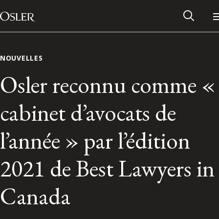
Main Navigation
Passer au contenu
NOUVELLES
Osler reconnu comme «
cabinet d’avocats de
l’année » par l’édition
2021 de Best Lawyers in
Réseau des anciens d’Osler
Canada
Contactez-nous