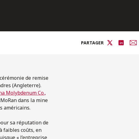
PARTAGER
cérémonie de remise
dres (Angleterre).
na Molybdenum Co.,
McMoRan dans la mine
s américains.
pour sa réputation de
à faibles coûts, en
isque « l’entreprise