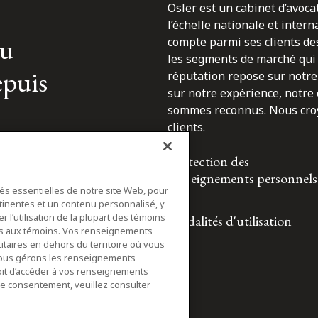
Osler est un cabinet d’avoca
l’échelle nationale et inter
du
compte parmi ses clients des
les segments de marché qui 
epuis
réputation repose sur notre 
sur notre expérience, notre
sommes reconnus. Nous croyo
clients.
Protection des
renseignements personnels
tés essentielles de notre site Web, pour
tinentes et un contenu personnalisé, y
 l’utilisation de la plupart des témoins
Modalités d'utilisation
ifs aux témoins. Vos renseignements
itaires en dehors du territoire où vous
nous gérons les renseignements
roit d’accéder à vos renseignements
tre consentement, veuillez consulter