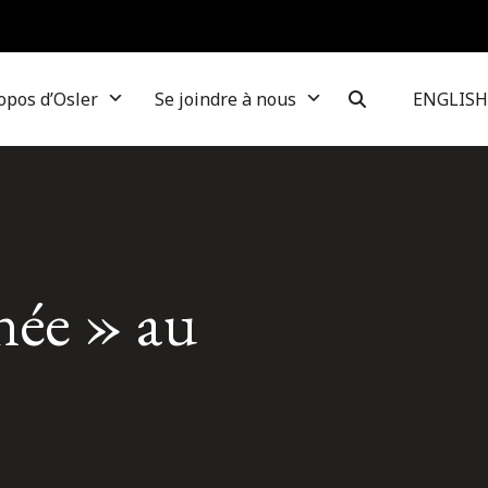
opos d’Osler
Se joindre à nous
ENGLISH
nnée » au