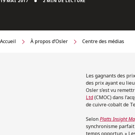
19 MAI 2017
2 MIN DE LECTURE
Accueil
À propos d’Osler
Centre des médias
Les gagnants des prix
des prix ayant eu lie
Osler s’est vu remett
Ltd
(CMOC) dans l’acqu
de cuivre-cobalt de T
Selon
Platts Insight M
synchronisme parfait :
temps opportun. » Les