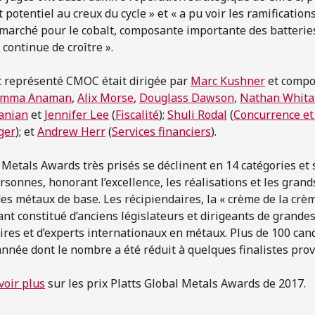
t potentiel au creux du cycle » et « a pu voir les ramification
u marché pour le cobalt, composante importante des batterie
 continue de croître ».
t représenté CMOC était dirigée par
Marc Kushner
et compo
mma Anaman
,
Alix Morse
,
Douglass Dawson
,
Nathan Whita
anian
et
Jennifer Lee
(
Fiscalité
);
Shuli Rodal
(
Concurrence et 
ger
); et
Andrew Herr
(
Services financiers
).
l Metals Awards très prisés se déclinent en 14 catégories et
rsonnes, honorant l’excellence, les réalisations et les grand
es métaux de base. Les récipiendaires, la « crème de la crèm
nt constitué d’anciens législateurs et dirigeants de grande
ires et d’experts internationaux en métaux. Plus de 100 can
nnée dont le nombre a été réduit à quelques finalistes pro
voir plus
sur les prix Platts Global Metals Awards de 2017.