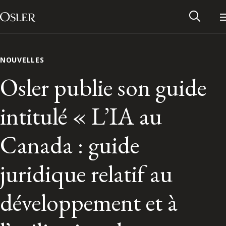
Main Navigation
Passer au contenu
NOUVELLES
Osler publie son guide
intitulé « L’IA au
Canada : guide
juridique relatif au
Réseau des anciens d’Osler
développement et à
Contactez-nous