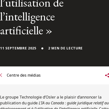
l’utilisation de
ENGLISH
l’intelligence
S’abonner aux articles Osler
artificielle »
S’abonner
11 SEPTEMBRE 2025
2 MIN DE LECTURE
Centre des médias
Le groupe Technologie d’Osler a le plaisir d’annoncer la
publication du guide
L’IA au Canada : guide juridique relatif au
développement et à l’utilisation de l’intelligence artificielle
. Cette