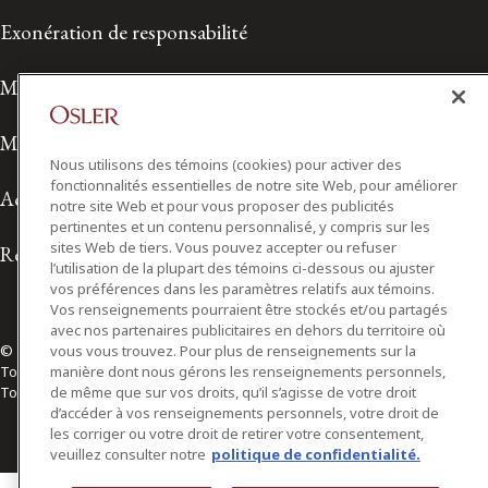
Exonération de responsabilité
Modalités de prestation de services
Modalités d'utilisation
Nous utilisons des témoins (cookies) pour activer des
fonctionnalités essentielles de notre site Web, pour améliorer
Accessibilité
notre site Web et pour vous proposer des publicités
pertinentes et un contenu personnalisé, y compris sur les
sites Web de tiers. Vous pouvez accepter ou refuser
Relations avec les médias
l’utilisation de la plupart des témoins ci-dessous ou ajuster
vos préférences dans les paramètres relatifs aux témoins.
Vos renseignements pourraient être stockés et/ou partagés
avec nos partenaires publicitaires en dehors du territoire où
© 2026 Osler, Hoskin & Harcourt S.E.N.C.R.L./s.r.l.
vous vous trouvez. Pour plus de renseignements sur la
Tous droits réservés
manière dont nous gérons les renseignements personnels,
Toronto | Montréal | Calgary | Vancouver | Ottawa | New York
de même que sur vos droits, qu’il s’agisse de votre droit
d’accéder à vos renseignements personnels, votre droit de
les corriger ou votre droit de retirer votre consentement,
veuillez consulter notre
politique de confidentialité.