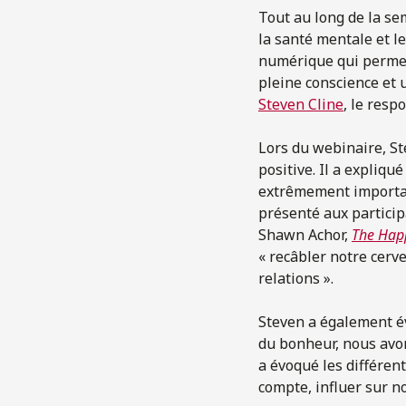
Tout au long de la s
la santé mentale et le
numérique qui permet 
pleine conscience et 
Steven Cline
, le resp
Lors du webinaire, St
positive. Il a expliq
extrêmement important
présenté aux participa
Shawn Achor,
The Hap
« recâbler notre cerv
relations ».
Steven a également év
du bonheur, nous avon
a évoqué les différen
compte, influer sur n