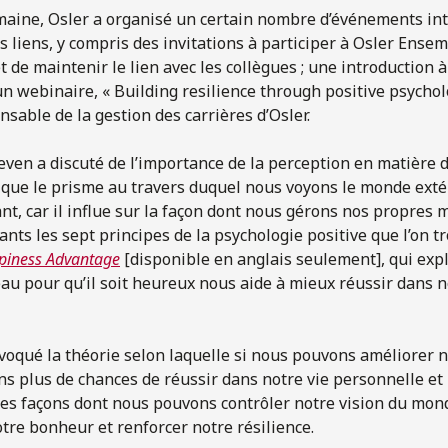
emaine, Osler a organisé un certain nombre d’événements in
s liens, y compris des invitations à participer à Osler Ensemb
de maintenir le lien avec les collègues ; une introduction à 
un webinaire, « Building resilience through positive psychol
onsable de la gestion des carrières d’Osler.
even a discuté de l’importance de la perception en matière 
ué que le prisme au travers duquel nous voyons le monde exté
, car il influe sur la façon dont nous gérons nos propres 
nts les sept principes de la psychologie positive que l’on tr
piness Advantage
[disponible en anglais seulement], qui ex
eau pour qu’il soit heureux nous aide à mieux réussir dans n
oqué la théorie selon laquelle si nous pouvons améliorer 
s plus de chances de réussir dans notre vie personnelle et p
tes façons dont nous pouvons contrôler notre vision du mond
otre bonheur et renforcer notre résilience.