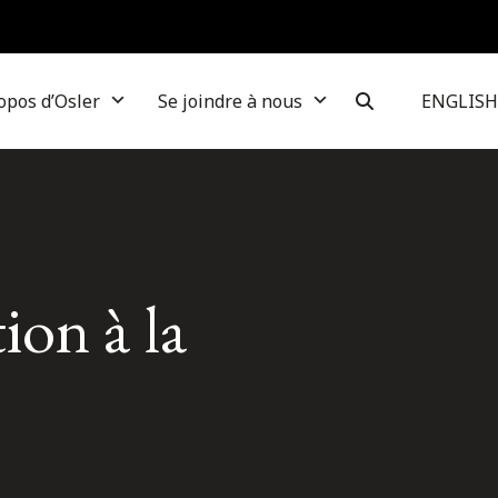
opos d’Osler
Se joindre à nous
ENGLISH
ion à la