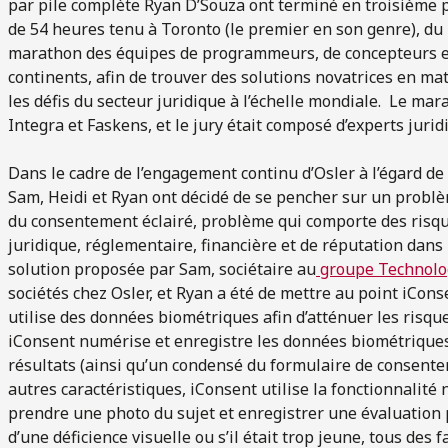
par pile complète Ryan D’Souza ont terminé en troisième p
de 54 heures tenu à Toronto (le premier en son genre), du 2
marathon des équipes de programmeurs, de concepteurs et d
continents, afin de trouver des solutions novatrices en mat
les défis du secteur juridique à l’échelle mondiale. Le ma
Integra et Faskens, et le jury était composé d’experts jurid
Dans le cadre de l’engagement continu d’Osler à l’égard de 
Sam, Heidi et Ryan ont décidé de se pencher sur un problè
du consentement éclairé, problème qui comporte des risq
juridique, réglementaire, financière et de réputation dans 
solution proposée par Sam, sociétaire au
groupe Technolo
sociétés chez Osler, et Ryan a été de mettre au point iCons
utilise des données biométriques afin d’atténuer les risqu
iConsent numérise et enregistre les données biométriques 
résultats (ainsi qu’un condensé du formulaire de consente
autres caractéristiques, iConsent utilise la fonctionnalité
prendre une photo du sujet et enregistrer une évaluation pr
d’une déficience visuelle ou s’il était trop jeune, tous des 