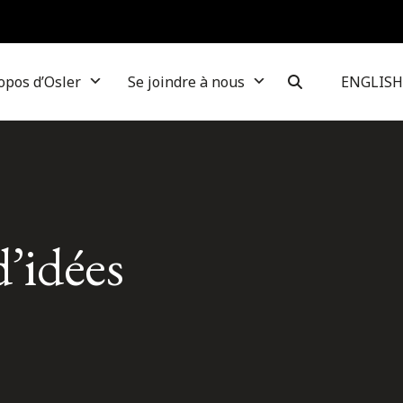
opos d’Osler
Se joindre à nous
ENGLISH
d’idées