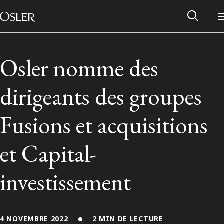
Main Navigation
Passer au contenu
Osler nomme des
dirigeants des groupes
Fusions et acquisitions
et Capital-
investissement
Réseau des anciens d’Osler
Contactez-nous
4 NOVEMBRE 2022
2 MIN DE LECTURE