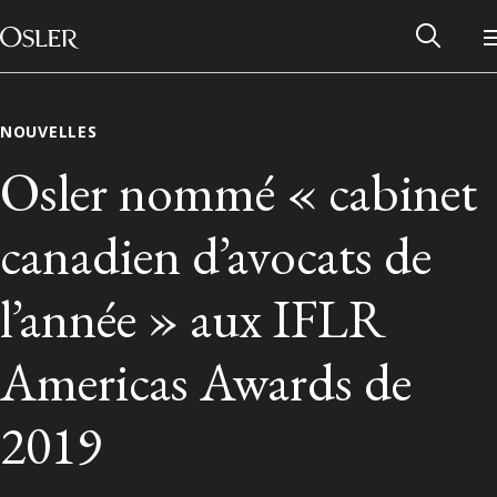
Main Navigation
Passer au contenu
NOUVELLES
Osler nommé « cabinet
canadien d’avocats de
l’année » aux IFLR
Americas Awards de
Réseau des anciens d’Osler
2019
Contactez-nous