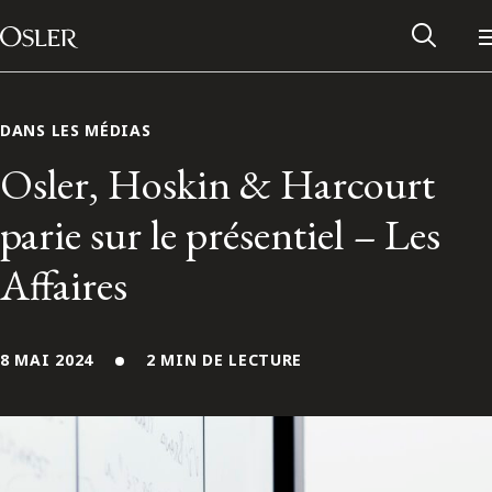
Main Navigation
Passer au contenu
DANS LES MÉDIAS
Osler, Hoskin & Harcourt
parie sur le présentiel – Les
Affaires
8 MAI 2024
2 MIN DE LECTURE
Réseau des anciens d’Osler
Contactez-nous