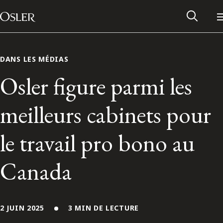
Main Navigation
Passer au contenu
DANS LES MÉDIAS
Osler figure parmi les
meilleurs cabinets pour
le travail pro bono au
Canada
Réseau des anciens d’Osler
Contactez-nous
2 JUIN 2025
3 MIN DE LECTURE