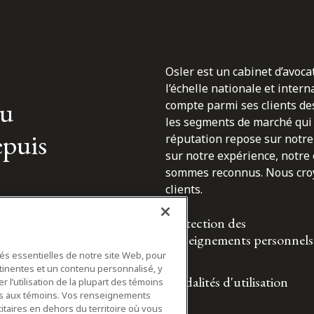
Osler est un cabinet d’avoca
l’échelle nationale et inter
du
compte parmi ses clients des
les segments de marché qui 
epuis
réputation repose sur notre 
sur notre expérience, notre
sommes reconnus. Nous croyo
clients.
Protection des
renseignements personnels
tés essentielles de notre site Web, pour
tinentes et un contenu personnalisé, y
Modalités d'utilisation
 l’utilisation de la plupart des témoins
ifs aux témoins. Vos renseignements
itaires en dehors du territoire où vous