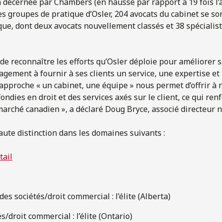
n décernée par Chambers (en hausse par rapport a 19 fois l’
s groupes de pratique d’Osler, 204 avocats du cabinet se so
ue, dont deux avocats nouvellement classés et 38 spécialist
e reconnaître les efforts qu’Osler déploie pour améliorer 
agement à fournir à ses clients un service, une expertise et 
approche « un cabinet, une équipe » nous permet d’offrir à n
dies en droit et des services axés sur le client, ce qui ren
 marché canadien », a déclaré Doug Bryce, associé directeur n
aute distinction dans les domaines suivants :
tail
es sociétés/droit commercial : l’élite (Alberta)
s/droit commercial : l’élite (Ontario)