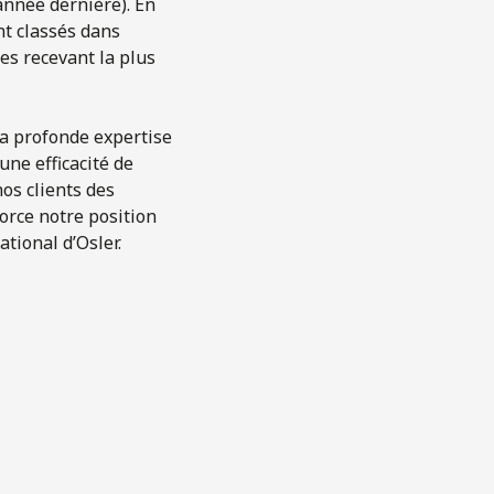
année dernière). En
nt classés dans
es recevant la plus
sa profonde expertise
une efficacité de
os clients des
force notre position
ational d’Osler.