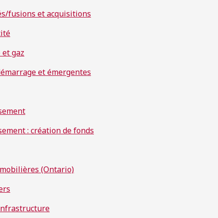
és/fusions et acquisitions
cité
 et gaz
démarrage et émergentes
ssement
sement : création de fonds
s mobilières (Ontario)
ers
 infrastructure