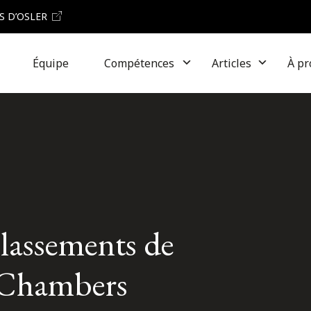
S D’OSLER
Équipe
Compétences
Articles
À pr
 classements de
e Chambers