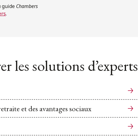
u guide
Chambers
ers
.
er les solutions d’experts
etraite et des avantages sociaux