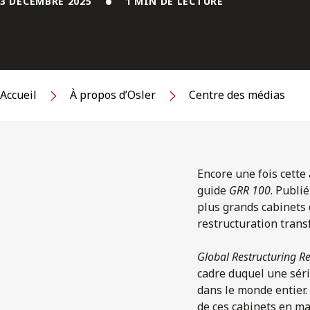
3 DÉCEMBRE 2025
1 MIN DE LECTURE
Accueil
À propos d’Osler
Centre des médias
Encore une fois cette
guide
GRR 100
.
Publi
plus grands cabinets 
restructuration transf
Global Restructuring R
cadre duquel une séri
dans le monde entier.
de ces cabinets en mat