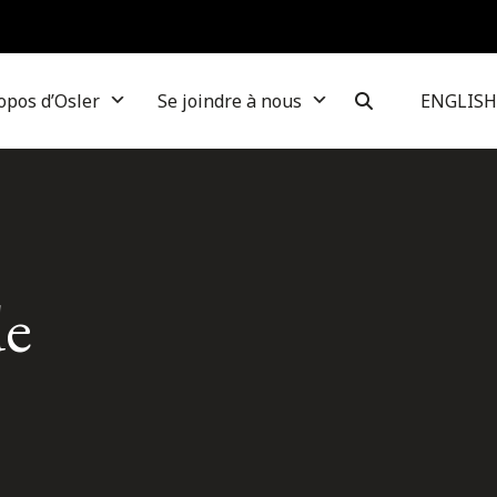
opos d’Osler
Se joindre à nous
ENGLISH
de