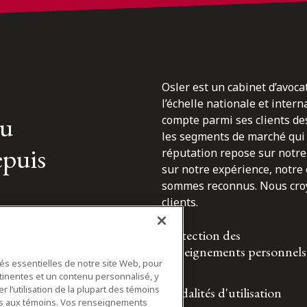
Osler est un cabinet d’avoca
l’échelle nationale et inter
du
compte parmi ses clients des
les segments de marché qui 
epuis
réputation repose sur notre 
sur notre expérience, notre
sommes reconnus. Nous croyo
clients.
Protection des
renseignements personnels
tés essentielles de notre site Web, pour
tinentes et un contenu personnalisé, y
 l’utilisation de la plupart des témoins
Modalités d'utilisation
ifs aux témoins. Vos renseignements