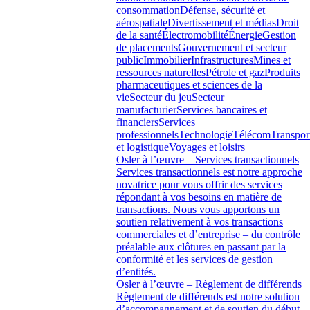
consommation
Défense, sécurité et
aérospatiale
Divertissement et médias
Droit
de la santé
Électromobilité
Énergie
Gestion
de placements
Gouvernement et secteur
public
Immobilier
Infrastructures
Mines et
ressources naturelles
Pétrole et gaz
Produits
pharmaceutiques et sciences de la
vie
Secteur du jeu
Secteur
manufacturier
Services bancaires et
financiers
Services
professionnels
Technologie
Télécom
Transpor
et logistique
Voyages et loisirs
Osler à l’œuvre – Services transactionnels
Services transactionnels est notre approche
novatrice pour vous offrir des services
répondant à vos besoins en matière de
transactions. Nous vous apportons un
soutien relativement à vos transactions
commerciales et d’entreprise – du contrôle
préalable aux clôtures en passant par la
conformité et les services de gestion
d’entités.
Osler à l’œuvre – Règlement de différends
Règlement de différends est notre solution
d’accompagnement et de soutien du début