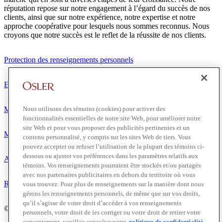
réputation repose sur notre engagement à l’égard du succès de nos
clients, ainsi que sur notre expérience, notre expertise et notre
approche coopérative pour lesquels nous sommes reconnus. Nous
croyons que notre succès est le reflet de la réussite de nos clients.
Protection des renseignements personnels
Exonération de responsabilité
Nous utilisons des témoins (cookies) pour activer des
Modalités de prestation de services
fonctionnalités essentielles de notre site Web, pour améliorer notre
site Web et pour vous proposer des publicités pertinentes et un
Modalités d'utilisation
contenu personnalisé, y compris sur les sites Web de tiers. Vous
pouvez accepter ou refuser l’utilisation de la plupart des témoins ci-
dessous ou ajuster vos préférences dans les paramètres relatifs aux
Accessibilité
témoins. Vos renseignements pourraient être stockés et/ou partagés
avec nos partenaires publicitaires en dehors du territoire où vous
Relations avec les médias
vous trouvez. Pour plus de renseignements sur la manière dont nous
gérons les renseignements personnels, de même que sur vos droits,
qu’il s’agisse de votre droit d’accéder à vos renseignements
© 2026 Osler, Hoskin & Harcourt S.E.N.C.R.L./s.r.l.
personnels, votre droit de les corriger ou votre droit de retirer votre
consentement, veuillez consulter notre
politique de confidentialité.