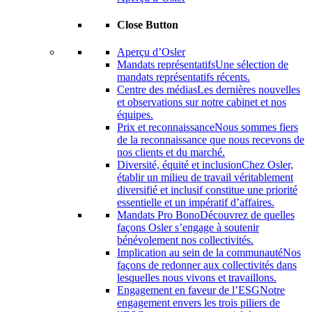
Close Button
Aperçu d’Osler
Mandats représentatifs
Une sélection de
mandats représentatifs récents.
Centre des médias
Les dernières nouvelles
et observations sur notre cabinet et nos
équipes.
Prix ​​et reconnaissance
Nous sommes fiers
de la reconnaissance que nous recevons de
nos clients et du marché.
Diversité, équité et inclusion
Chez Osler,
établir un milieu de travail véritablement
diversifié et inclusif constitue une priorité
essentielle et un impératif d’affaires.
Mandats Pro Bono
Découvrez de quelles
façons Osler s’engage à soutenir
bénévolement nos collectivités.
Implication au sein de la communauté
Nos
façons de redonner aux collectivités dans
lesquelles nous vivons et travaillons.
Engagement en faveur de l’ESG
Notre
engagement envers les trois piliers de