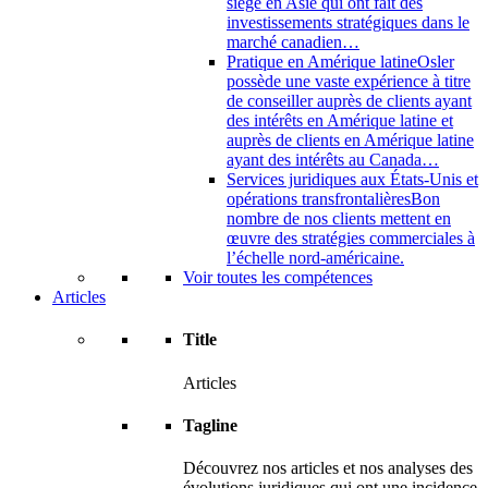
siège en Asie qui ont fait des
investissements stratégiques dans le
marché canadien…
Pratique en Amérique latine
Osler
possède une vaste expérience à titre
de conseiller auprès de clients ayant
des intérêts en Amérique latine et
auprès de clients en Amérique latine
ayant des intérêts au Canada…
Services juridiques aux États-Unis et
opérations transfrontalières
Bon
nombre de nos clients mettent en
œuvre des stratégies commerciales à
l’échelle nord-américaine.
Voir toutes les compétences
Articles
Title
Articles
Tagline
Découvrez nos articles et nos analyses des
évolutions juridiques qui ont une incidence