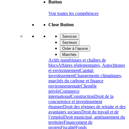
Button
Voir toutes les compétences
Close Button
Services
Secteurs
Osler à l’œuvre
Marchés
Actifs numériques et chaînes de
blocs
Affaires réglementaires, Autochtones
et environnement
Capital-
investissement
Changements climatiques,
marchés du carbone et finance
environnementale
Clientèle
privée
Commerce
international
Construction
Droit de la
concurrence et investissement
étranger
Droit des régimes de retraite et des
avantages sociaux
Droit du travail et de
l’emploi
Droit municipal, aménagement du
territoire
Financement de
projets
Fiscalité
Fonds