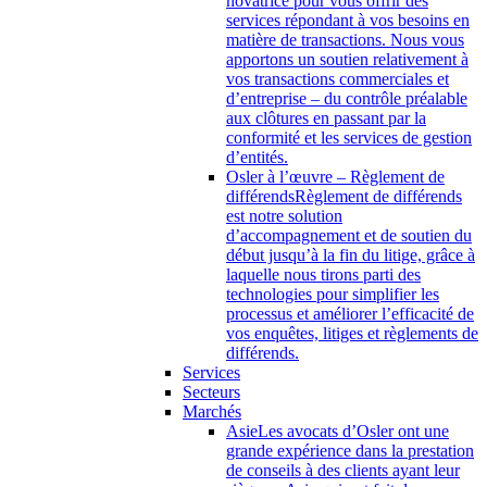
novatrice pour vous offrir des
services répondant à vos besoins en
matière de transactions. Nous vous
apportons un soutien relativement à
vos transactions commerciales et
d’entreprise – du contrôle préalable
aux clôtures en passant par la
conformité et les services de gestion
d’entités.
Osler à l’œuvre – Règlement de
différends
Règlement de différends
est notre solution
d’accompagnement et de soutien du
début jusqu’à la fin du litige, grâce à
laquelle nous tirons parti des
technologies pour simplifier les
processus et améliorer l’efficacité de
vos enquêtes, litiges et règlements de
différends.
Services
Secteurs
Marchés
Asie
Les avocats d’Osler ont une
grande expérience dans la prestation
de conseils à des clients ayant leur