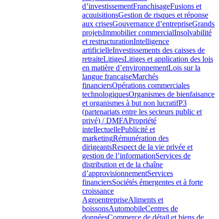
d’investissement
Franchisage
Fusions et
acquisitions
Gestion de risques et réponse
aux crises
Gouvernance d’entreprise
Grands
projets
Immobilier commercial
Insolvabilité
et restructuration
Intelligence
artificielle
Investissements des caisses de
retraite
Litiges
Litiges et application des lois
en matière d’environnement
Lois sur la
langue française
Marchés
financiers
Opérations commerciales
technologiques
Organismes de bienfaisance
et organismes à but non lucratif
P3
(partenariats entre les secteurs public et
privé) / DMFA
Propriété
intellectuelle
Publicité et
marketing
Rémunération des
dirigeants
Respect de la vie privée et
gestion de l’information
Services de
distribution et de la chaîne
d’approvisionnement
Services
financiers
Sociétés émergentes et à forte
croissance
Agroentreprise
Aliments et
boissons
Automobile
Centres de
données
Commerce de détail et biens de