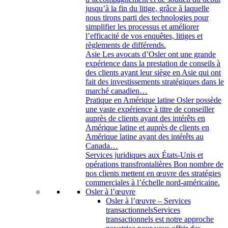
jusqu’à la fin du litige, grâce à laquelle
nous tirons parti des technologies pour
simplifier les processus et améliorer
l’efficacité de vos enquêtes, litiges et
règlements de différends.
Asie
Les avocats d’Osler ont une grande
expérience dans la prestation de conseils à
des clients ayant leur siège en Asie qui ont
fait des investissements stratégiques dans le
marché canadien…
Pratique en Amérique latine
Osler possède
une vaste expérience à titre de conseiller
auprès de clients ayant des intérêts en
Amérique latine et auprès de clients en
Amérique latine ayant des intérêts au
Canada…
Services juridiques aux États-Unis et
opérations transfrontalières
Bon nombre de
nos clients mettent en œuvre des stratégies
commerciales à l’échelle nord-américaine.
Osler à l’œuvre
Osler à l’œuvre – Services
transactionnels
Services
transactionnels est notre approche