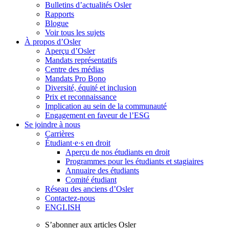
Bulletins d’actualités Osler
Rapports
Blogue
Voir tous les sujets
À propos d’Osler
Aperçu d’Osler
Mandats représentatifs
Centre des médias
Mandats Pro Bono
Diversité, équité et inclusion
Prix ​​et reconnaissance
Implication au sein de la communauté
Engagement en faveur de l’ESG
Se joindre à nous
Carrières
Étudiant·e·s en droit
Aperçu de nos étudiants en droit
Programmes pour les étudiants et stagiaires
Annuaire des étudiants
Comité étudiant
Réseau des anciens d’Osler
Contactez-nous
ENGLISH
S’abonner aux articles Osler