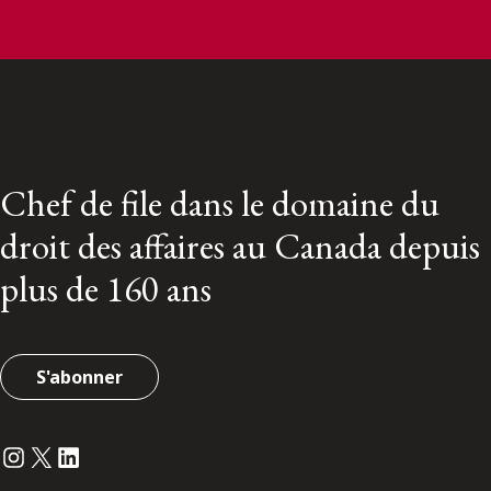
Chef de file dans le domaine du
droit des affaires au Canada depuis
plus de 160 ans
S'abonner
Instagram
Twitter
LinkedIn