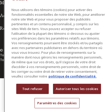
Modalités d'utilisation
Nous utilisons des témoins (cookies) pour activer des
Accessibilité
fonctionnalités essentielles de notre site Web, pour améliorer
notre site Web et pour vous proposer des publicités
pertinentes et un contenu personnalisé, y compris sur les
Relations avec les médias
sites Web de tiers. Vous pouvez accepter ou refuser
l’utilisation de la plupart des témoins ci-dessous ou ajuster
vos préférences dans les paramètres relatifs aux témoins.
Vos renseignements pourraient être stockés et/ou partagés
avec nos partenaires publicitaires en dehors du territoire où
© 2026 Osler, Hoskin & Harcourt S.E.N.C.R.L./s.r.l.
vous vous trouvez. Pour plus de renseignements sur la
Tous droits réservés
manière dont nous gérons les renseignements personnels,
Toronto | Montréal | Calgary | Vancouver | Ottawa | New York
de même que sur vos droits, qu’il s’agisse de votre droit
d’accéder à vos renseignements personnels, votre droit de
les corriger ou votre droit de retirer votre consentement,
veuillez consulter notre
politique de confidentialité.
Tout refuser
Autoriser tous les cookies
Paramètres des cookies