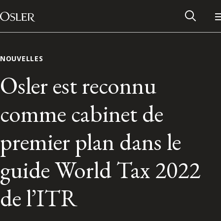
Main Navigation
Passer au contenu
NOUVELLES
Osler est reconnu
comme cabinet de
premier plan dans le
guide World Tax 2022
Réseau des anciens d’Osler
de l’ITR
Contactez-nous