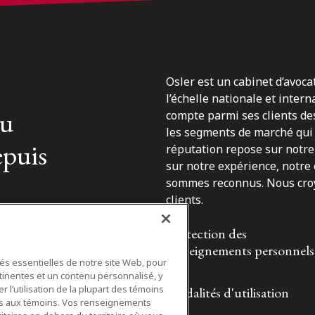
Osler est un cabinet d’avoca
l’échelle nationale et inter
du
compte parmi ses clients des
les segments de marché qui 
epuis
réputation repose sur notre 
sur notre expérience, notre
sommes reconnus. Nous croyo
clients.
Protection des
renseignements personnels
tés essentielles de notre site Web, pour
tinentes et un contenu personnalisé, y
 l’utilisation de la plupart des témoins
Modalités d'utilisation
ifs aux témoins. Vos renseignements