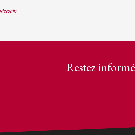
adership
.
Restez informé