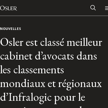
Main Navigation
Passer au contenu
NOUVELLES
Osler est classé meilleur
cabinet d’avocats dans
les classements
mondiaux et régionaux
Réseau des anciens d’Osler
d’Infralogic pour le
Contactez-nous