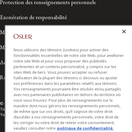
Protection des renseignements personnels
Exonération de responsabilité
Modalités de prestation de services
Modalités d'utilisation
Nous utilisons des témoins (cookies) pour activer des
fonctionnalités essentielles de notre site Web, pour améliorer
notre site Web et pour vous proposer des publicités
Accessibilité
pertinentes et un contenu personnalisé, y compris sur les
sites Web de tiers. Vous pouvez accepter ou refuser
Relations avec les médias
l’utilisation de la plupart des témoins ci-dessous ou ajuster
vos préférences dans les paramètres relatifs aux témoins.
Vos renseignements pourraient être stockés et/ou partagés
avec nos partenaires publicitaires en dehors du territoire où
vous vous trouvez. Pour plus de renseignements sur la
© 2026 Osler, Hoskin & Harcourt S.E.N.C.R.L./s.r.l.
manière dont nous gérons les renseignements personnels,
Tous droits réservés
de même que sur vos droits, qu’il s’agisse de votre droit
Toronto | Montréal | Calgary | Vancouver | Ottawa | New York
d’accéder à vos renseignements personnels, votre droit de
les corriger ou votre droit de retirer votre consentement,
veuillez consulter notre
politique de confidentialité.