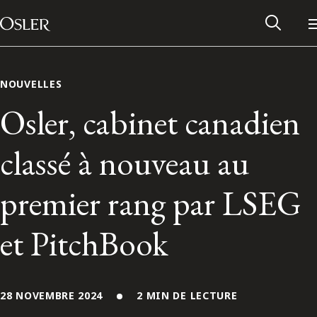
Main Navigation
Passer au contenu
NOUVELLES
Osler, cabinet canadien
classé à nouveau au
premier rang par LSEG
et PitchBook
Réseau des anciens d’Osler
Contactez-nous
28 NOVEMBRE 2024
2 MIN DE LECTURE