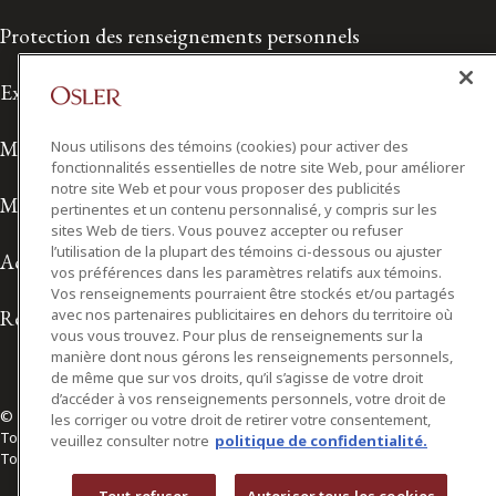
Protection des renseignements personnels
Exonération de responsabilité
Modalités de prestation de services
Nous utilisons des témoins (cookies) pour activer des
fonctionnalités essentielles de notre site Web, pour améliorer
notre site Web et pour vous proposer des publicités
Modalités d'utilisation
pertinentes et un contenu personnalisé, y compris sur les
sites Web de tiers. Vous pouvez accepter ou refuser
l’utilisation de la plupart des témoins ci-dessous ou ajuster
Accessibilité
vos préférences dans les paramètres relatifs aux témoins.
Vos renseignements pourraient être stockés et/ou partagés
Relations avec les médias
avec nos partenaires publicitaires en dehors du territoire où
vous vous trouvez. Pour plus de renseignements sur la
manière dont nous gérons les renseignements personnels,
de même que sur vos droits, qu’il s’agisse de votre droit
d’accéder à vos renseignements personnels, votre droit de
© 2026 Osler, Hoskin & Harcourt S.E.N.C.R.L./s.r.l.
les corriger ou votre droit de retirer votre consentement,
Tous droits réservés
veuillez consulter notre
politique de confidentialité.
Toronto | Montréal | Calgary | Vancouver | Ottawa | New York