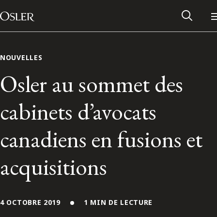
Main Navigation
Passer au contenu
NOUVELLES
Osler au sommet des
cabinets d’avocats
canadiens en fusions et
acquisitions
Réseau des anciens d’Osler
Contactez-nous
4 OCTOBRE 2019
1 MIN DE LECTURE