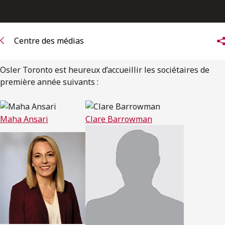
ENGLISH
S’abonner aux articles Osler
Centre des médias
S’abonner
Osler Toronto est heureux d’accueillir les sociétaires de
première année suivants :
Maha Ansari
Clare Barrowman