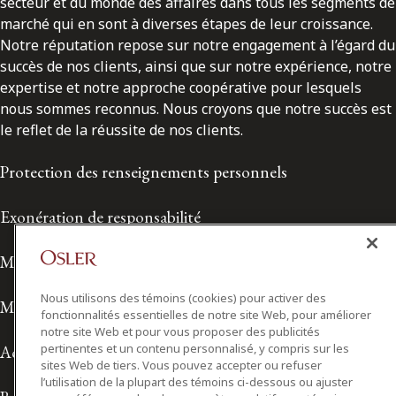
secteur et du monde des affaires dans tous les segments de
marché qui en sont à diverses étapes de leur croissance.
Notre réputation repose sur notre engagement à l’égard du
succès de nos clients, ainsi que sur notre expérience, notre
expertise et notre approche coopérative pour lesquels
nous sommes reconnus. Nous croyons que notre succès est
le reflet de la réussite de nos clients.
Protection des renseignements personnels
Exonération de responsabilité
Modalités de prestation de services
Nous utilisons des témoins (cookies) pour activer des
Modalités d'utilisation
fonctionnalités essentielles de notre site Web, pour améliorer
notre site Web et pour vous proposer des publicités
pertinentes et un contenu personnalisé, y compris sur les
Accessibilité
sites Web de tiers. Vous pouvez accepter ou refuser
l’utilisation de la plupart des témoins ci-dessous ou ajuster