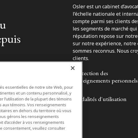
Osler est un cabinet d’avoca
l’échelle nationale et inter
du
compte parmi ses clients des
les segments de marché qui 
epuis
réputation repose sur notre 
sur notre expérience, notre
sommes reconnus. Nous croyo
clients.
Protection des
renseignements personnels
tés essentielles de notre site Web, pour
tinentes et un contenu personnalisé, y
Modalités d'utilisation
 l’utilisation de la plupart des témoins
ifs aux témoins. Vos renseignements
itaires en dehors du territoire où vous
nous gérons les renseignements
roit d’accéder à vos renseignements
tre consentement, veuillez consulter