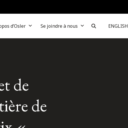
opos d’Osler
Se joindre à nous
ENGLISH
et de
tière de
ix «