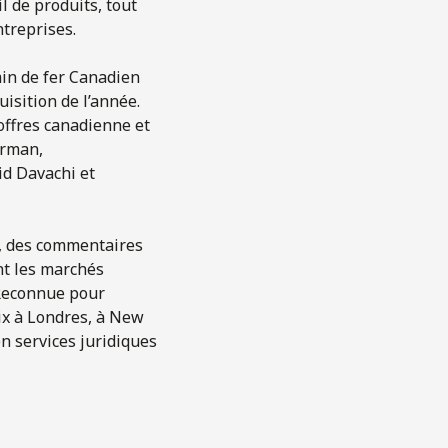
l de produits, tout
treprises.
min de fer Canadien
uisition de l’année.
 offres canadienne et
erman,
id Davachi et
s, des commentaires
nt les marchés
. Reconnue pour
ix à Londres, à New
en services juridiques