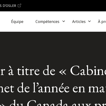
S D’OSLER
Équipe
Compétences
Articles
À pr
 à titre de « Cabin
net de l’année en ma
 » du Canada aux pr