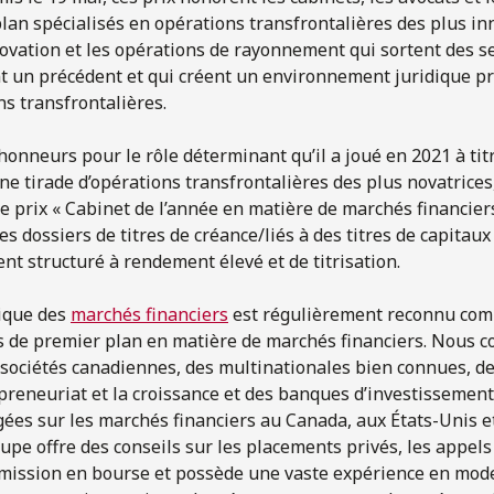
lan spécialisés en opérations transfrontalières des plus in
novation et les opérations de rayonnement qui sortent des se
nt un précédent et qui créent un environnement juridique pr
ns transfrontalières.
honneurs pour le rôle déterminant qu’il a joué en 2021 à tit
une tirade d’opérations transfrontalières des plus novatrice
e prix « Cabinet de l’année en matière de marchés financier
les dossiers de titres de créance/liés à des titres de capitau
nt structuré à rendement élevé et de titrisation.
ique des
marchés financiers
est régulièrement reconnu com
s de premier plan en matière de marchés financiers. Nous 
 sociétés canadiennes, des multinationales bien connues, d
epreneuriat et la croissance et des banques d’investissemen
ées sur les marchés financiers au Canada, aux États-Unis et 
upe offre des conseils sur les placements privés, les appels
mission en bourse et possède une vaste expérience en mode