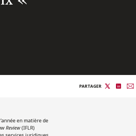
PARTAGER
 l’année en matière de
Law Review
(IFLR)
es services juridiques