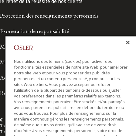
le reflet de la réussite de nos clients.
Protection des renseignements personnels
Exonération de responsabilité
Modalités de prestation de services
Modalités d'utilisation
Nous utilisons des témoins (cookies) pour activer des
fonctionnalités essentielles de notre site Web, pour améliorer
notre site Web et pour vous proposer des publicités
Accessibilité
pertinentes et un contenu personnalisé, y compris sur les
sites Web de tiers. Vous pouvez accepter ou refuser
l’utilisation de la plupart des témoins ci-dessous ou ajuster
Relations avec les médias
vos préférences dans les paramètres relatifs aux témoins.
Vos renseignements pourraient être stockés et/ou partagés
avec nos partenaires publicitaires en dehors du territoire où
vous vous trouvez. Pour plus de renseignements sur la
manière dont nous gérons les renseignements personnels,
© 2026 Osler, Hoskin & Harcourt S.E.N.C.R.L./s.r.l.
de même que sur vos droits, qu’il s’agisse de votre droit
Tous droits réservés
d’accéder à vos renseignements personnels, votre droit de
Toronto | Montréal | Calgary | Vancouver | Ottawa | New York