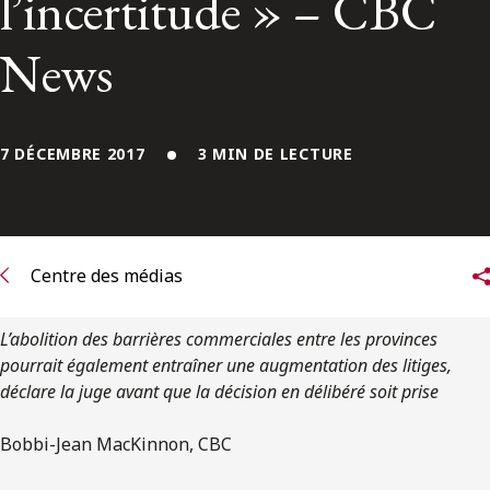
l’incertitude » – CBC
ENGLISH
News
S’abonner aux articles Osler
S’abonner
7 DÉCEMBRE 2017
3 MIN DE LECTURE
Centre des médias
L’abolition des barrières commerciales entre les provinces
pourrait également entraîner une augmentation des litiges,
déclare la juge avant que la décision en délibéré soit prise
Bobbi-Jean MacKinnon, CBC