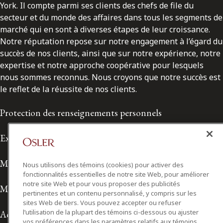
York. Il compte parmi ses clients des chefs de file du
secteur et du monde des affaires dans tous les segments de
marché qui en sont à diverses étapes de leur croissance.
Notre réputation repose sur notre engagement à l’égard du
succès de nos clients, ainsi que sur notre expérience, notre
expertise et notre approche coopérative pour lesquels
nous sommes reconnus. Nous croyons que notre succès est
le reflet de la réussite de nos clients.
Protection des renseignements personnels
Exonération de responsabilité
Modalités de prestation de services
Nous utilisons des témoins (cookies) pour activer des
fonctionnalités essentielles de notre site Web, pour améliorer
notre site Web et pour vous proposer des publicités
Modalités d'utilisation
pertinentes et un contenu personnalisé, y compris sur les
sites Web de tiers. Vous pouvez accepter ou refuser
l’utilisation de la plupart des témoins ci-dessous ou ajuster
Accessibilité
vos préférences dans les paramètres relatifs aux témoins.