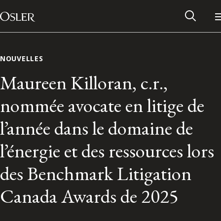
Main Navigation
Passer au contenu
NOUVELLES
Maureen Killoran, c.r.,
nommée avocate en litige de
l’année dans le domaine de
l’énergie et des ressources lors
des Benchmark Litigation
Réseau des anciens d’Osler
Canada Awards de 2025
Contactez-nous