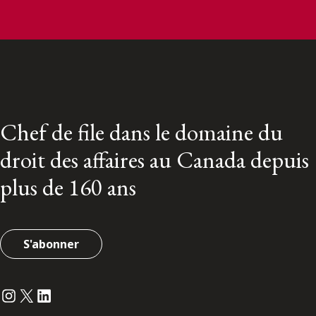
Chef de file dans le domaine du
droit des affaires au Canada depuis
plus de 160 ans
S'abonner
Instagram
Twitter
LinkedIn