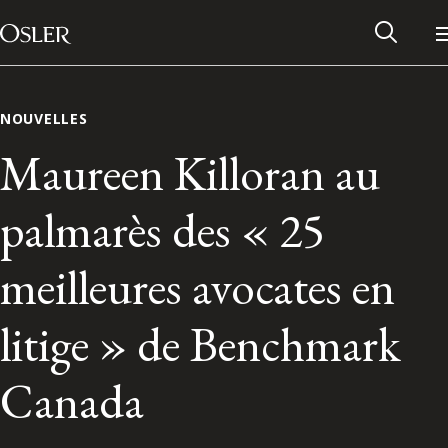
Main Navigation
Passer au contenu
NOUVELLES
Maureen Killoran au
palmarès des « 25
meilleures avocates en
litige » de Benchmark
Réseau des anciens d’Osler
Canada
Contactez-nous