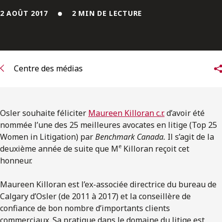
ENGLISH
2 AOÛT 2017
2 MIN DE LECTURE
S’abonner aux articles Osler
S’abonner
Centre des médias
Osler souhaite féliciter
Maureen Killoran c.r.
d’avoir été
nommée l’une des 25 meilleures avocates en litige (Top 25
Women in Litigation) par
Benchmark Canada.
Il s’agit de la
e
deuxième année de suite que M
Killoran reçoit cet
honneur.
Maureen Killoran est l’ex-associée directrice du bureau de
Calgary d’Osler (de 2011 à 2017) et la conseillère de
confiance de bon nombre d’importants clients
commerciaux. Sa pratique dans le domaine du litige est