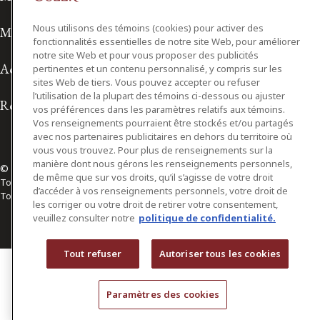
Nous utilisons des témoins (cookies) pour activer des
Modalités d'utilisation
fonctionnalités essentielles de notre site Web, pour améliorer
notre site Web et pour vous proposer des publicités
Accessibilité
pertinentes et un contenu personnalisé, y compris sur les
sites Web de tiers. Vous pouvez accepter ou refuser
l’utilisation de la plupart des témoins ci-dessous ou ajuster
Relations avec les médias
vos préférences dans les paramètres relatifs aux témoins.
Vos renseignements pourraient être stockés et/ou partagés
avec nos partenaires publicitaires en dehors du territoire où
vous vous trouvez. Pour plus de renseignements sur la
manière dont nous gérons les renseignements personnels,
© 2026 Osler, Hoskin & Harcourt S.E.N.C.R.L./s.r.l.
de même que sur vos droits, qu’il s’agisse de votre droit
Tous droits réservés
d’accéder à vos renseignements personnels, votre droit de
Toronto | Montréal | Calgary | Vancouver | Ottawa | New York
les corriger ou votre droit de retirer votre consentement,
veuillez consulter notre
politique de confidentialité.
Tout refuser
Autoriser tous les cookies
Paramètres des cookies