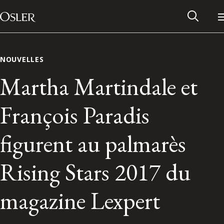
Main Navigation
Passer au contenu
NOUVELLES
Martha Martindale et
François Paradis
figurent au palmarès
Rising Stars 2017 du
Réseau des anciens d’Osler
magazine Lexpert
Contactez-nous