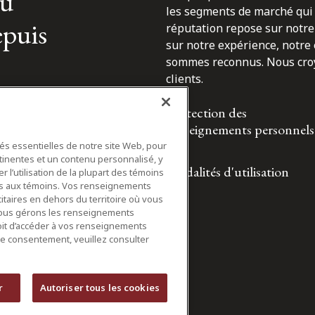
du
les segments de marché qui 
epuis
réputation repose sur notre 
sur notre expérience, notre
sommes reconnus. Nous croyo
clients.
Protection des
renseignements personnels
tés essentielles de notre site Web, pour
tinentes et un contenu personnalisé, y
Modalités d'utilisation
 l’utilisation de la plupart des témoins
ifs aux témoins. Vos renseignements
itaires en dehors du territoire où vous
nous gérons les renseignements
roit d’accéder à vos renseignements
tre consentement, veuillez consulter
r
Autoriser tous les cookies