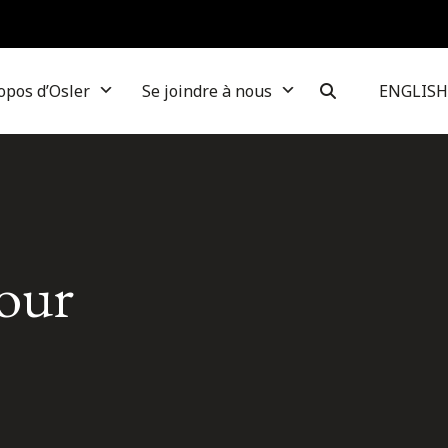
opos d’Osler
Se joindre à nous
ENGLISH
Cour