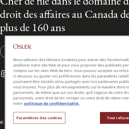
Chef de file dans le domaine 
droit des affaires au Canada d
plus de 160 ans
S'abonner
Nous utilisons des témoins (cookies) pour activer des fonctionnali
améliorer notre site Web et pour vous proposer des publicités per
Instagram
Twitter
LinkedIn
compris sur les sites Web de tiers. Vous pouvez accepter ou refuser
ci-dessous ou ajuster vos préférences dans les paramètres relat
pourraient être stockés et/ou partagés avec nos partenaires public
vous trouvez. Pour plus de renseignements sur la manière dont 
personnels, de même que sur vos droits, qu’il s’agisse de votre d
personnels, votre droit de les corriger ou votre droit de retirer vo
notre
politique de confidentialité.
Paramètres des cookies
Tout refuse
© 2026 Osler, Hoskin & Harcourt S.E.N.C.R.L./s.r.l.
Tous droits réservés