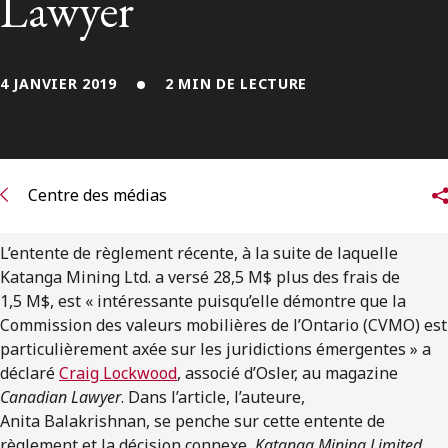
Lawyer
ENGLISH
S’abonner aux articles Osler
4 JANVIER 2019
2 MIN DE LECTURE
S’abonner
Centre des médias
L’entente de règlement récente, à la suite de laquelle
Katanga Mining Ltd. a versé 28,5 M$ plus des frais de
1,5 M$, est « intéressante puisqu’elle démontre que la
Commission des valeurs mobilières de l’Ontario (CVMO) est
particulièrement axée sur les juridictions émergentes » a
déclaré
Craig Lockwood
, associé d’Osler, au magazine
Canadian Lawyer
. Dans l’article, l’auteure,
Anita Balakrishnan, se penche sur cette entente de
règlement et la décision connexe,
Katanga Mining Limited