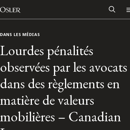
Main Navigation
Passer au contenu
DANS LES MÉDIAS
Lourdes pénalités
observées par les avocats
dans des règlements en
matière de valeurs
Réseau des anciens d’Osler
mobilières – Canadian
Contactez-nous