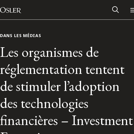
Main Navigation
Passer au contenu
DANS LES MÉDIAS
Les organismes de
réglementation tentent
de stimuler l’adoption
des technologies
Réseau des anciens d’Osler
financières – Investment
Contactez-nous