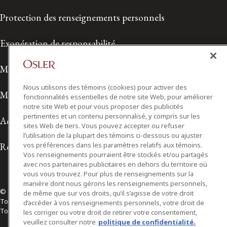
Protection des renseignements personnels
Exonération de responsabilité
Modalités de prestation de services
Nous utilisons des témoins (cookies) pour activer des
Modalités d'utilisation
fonctionnalités essentielles de notre site Web, pour améliorer
notre site Web et pour vous proposer des publicités
pertinentes et un contenu personnalisé, y compris sur les
Accessibilité
sites Web de tiers. Vous pouvez accepter ou refuser
l’utilisation de la plupart des témoins ci-dessous ou ajuster
Relations avec les médias
vos préférences dans les paramètres relatifs aux témoins.
Vos renseignements pourraient être stockés et/ou partagés
avec nos partenaires publicitaires en dehors du territoire où
vous vous trouvez. Pour plus de renseignements sur la
manière dont nous gérons les renseignements personnels,
© 2026 Osler, Hoskin & Harcourt S.E.N.C.R.L./s.r.l.
de même que sur vos droits, qu’il s’agisse de votre droit
Tous droits réservés
d’accéder à vos renseignements personnels, votre droit de
Toronto | Montréal | Calgary | Vancouver | Ottawa | New York
les corriger ou votre droit de retirer votre consentement,
veuillez consulter notre
politique de confidentialité.