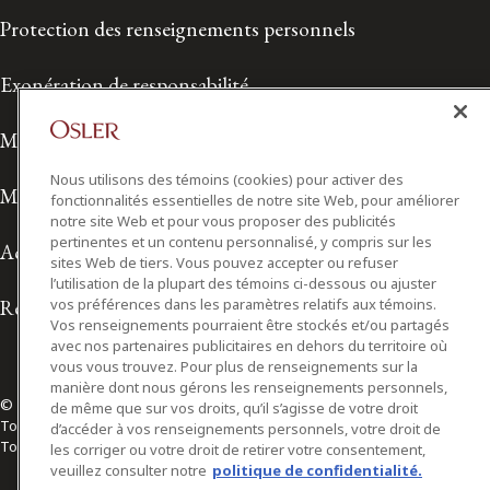
Protection des renseignements personnels
Exonération de responsabilité
Modalités de prestation de services
Nous utilisons des témoins (cookies) pour activer des
Modalités d'utilisation
fonctionnalités essentielles de notre site Web, pour améliorer
notre site Web et pour vous proposer des publicités
pertinentes et un contenu personnalisé, y compris sur les
Accessibilité
sites Web de tiers. Vous pouvez accepter ou refuser
l’utilisation de la plupart des témoins ci-dessous ou ajuster
Relations avec les médias
vos préférences dans les paramètres relatifs aux témoins.
Vos renseignements pourraient être stockés et/ou partagés
avec nos partenaires publicitaires en dehors du territoire où
vous vous trouvez. Pour plus de renseignements sur la
manière dont nous gérons les renseignements personnels,
© 2026 Osler, Hoskin & Harcourt S.E.N.C.R.L./s.r.l.
de même que sur vos droits, qu’il s’agisse de votre droit
Tous droits réservés
d’accéder à vos renseignements personnels, votre droit de
Toronto | Montréal | Calgary | Vancouver | Ottawa | New York
les corriger ou votre droit de retirer votre consentement,
veuillez consulter notre
politique de confidentialité.