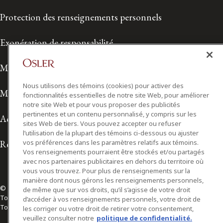
Protection des renseignements personnels
Exonération de responsabilité
Modalités de prestation de services
Nous utilisons des témoins (cookies) pour activer des
Modalités d'utilisation
fonctionnalités essentielles de notre site Web, pour améliorer
notre site Web et pour vous proposer des publicités
pertinentes et un contenu personnalisé, y compris sur les
Accessibilité
sites Web de tiers. Vous pouvez accepter ou refuser
l’utilisation de la plupart des témoins ci-dessous ou ajuster
Relations avec les médias
vos préférences dans les paramètres relatifs aux témoins.
Vos renseignements pourraient être stockés et/ou partagés
avec nos partenaires publicitaires en dehors du territoire où
vous vous trouvez. Pour plus de renseignements sur la
manière dont nous gérons les renseignements personnels,
© 2026 Osler, Hoskin & Harcourt S.E.N.C.R.L./s.r.l.
de même que sur vos droits, qu’il s’agisse de votre droit
Tous droits réservés
d’accéder à vos renseignements personnels, votre droit de
Toronto | Montréal | Calgary | Vancouver | Ottawa | New York
les corriger ou votre droit de retirer votre consentement,
veuillez consulter notre
politique de confidentialité.