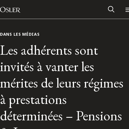
Main Navigation
Passer au contenu
DANS LES MÉDIAS
Les adhérents sont
invités à vanter les
mérites de leurs régimes
à prestations
Réseau des anciens d’Osler
déterminées – Pensions
Contactez-nous