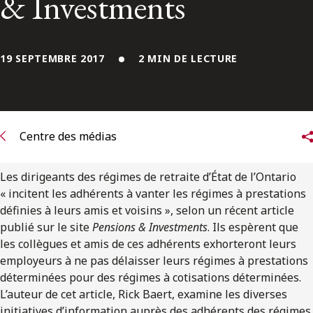
& Investments
ENGLISH
S’abonner aux articles Osler
19 SEPTEMBRE 2017
2 MIN DE LECTURE
S’abonner
Centre des médias
Les dirigeants des régimes de retraite d’État de l’Ontario
« incitent les adhérents à vanter les régimes à prestations
définies à leurs amis et voisins », selon un récent article
publié sur le site
Pensions & Investments
. Ils espèrent que
les collègues et amis de ces adhérents exhorteront leurs
employeurs à ne pas délaisser leurs régimes à prestations
déterminées pour des régimes à cotisations déterminées.
L’auteur de cet article, Rick Baert, examine les diverses
initiatives d’information auprès des adhérents des régimes