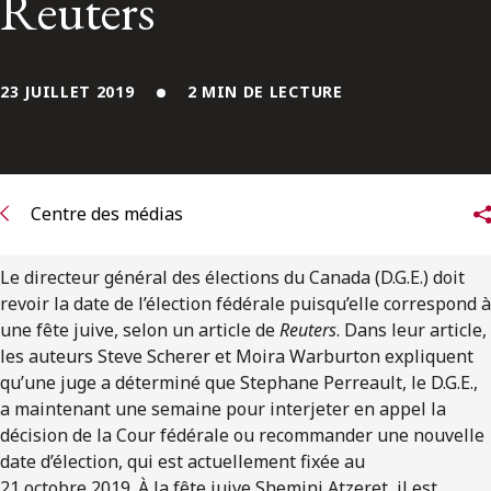
Reuters
ENGLISH
S’abonner aux articles Osler
23 JUILLET 2019
2 MIN DE LECTURE
S’abonner
Centre des médias
Le directeur général des élections du Canada (D.G.E.) doit
revoir la date de l’élection fédérale puisqu’elle correspond à
une fête juive, selon un article de
Reuters
. Dans leur article,
les auteurs Steve Scherer et Moira Warburton expliquent
qu’une juge a déterminé que Stephane Perreault, le D.G.E.,
a maintenant une semaine pour interjeter en appel la
décision de la Cour fédérale ou recommander une nouvelle
date d’élection, qui est actuellement fixée au
21 octobre 2019. À la fête juive Shemini Atzeret, il est