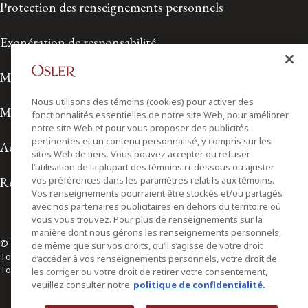
Protection des renseignements personnels
Exonération de responsabilité
Modalités de prestation de services
Nous utilisons des témoins (cookies) pour activer des
Modalités d'utilisation
fonctionnalités essentielles de notre site Web, pour améliorer
notre site Web et pour vous proposer des publicités
pertinentes et un contenu personnalisé, y compris sur les
Accessibilité
sites Web de tiers. Vous pouvez accepter ou refuser
l’utilisation de la plupart des témoins ci-dessous ou ajuster
Relations avec les médias
vos préférences dans les paramètres relatifs aux témoins.
Vos renseignements pourraient être stockés et/ou partagés
avec nos partenaires publicitaires en dehors du territoire où
vous vous trouvez. Pour plus de renseignements sur la
manière dont nous gérons les renseignements personnels,
© 2026 Osler, Hoskin & Harcourt S.E.N.C.R.L./s.r.l.
de même que sur vos droits, qu’il s’agisse de votre droit
Tous droits réservés
d’accéder à vos renseignements personnels, votre droit de
Toronto | Montréal | Calgary | Vancouver | Ottawa | New York
les corriger ou votre droit de retirer votre consentement,
veuillez consulter notre
politique de confidentialité.