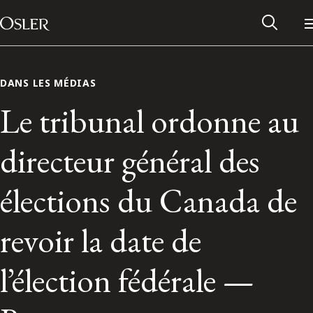
Main Navigation
Passer au contenu
DANS LES MÉDIAS
Le tribunal ordonne au
directeur général des
élections du Canada de
revoir la date de
Réseau des anciens d’Osler
l’élection fédérale —
Contactez-nous