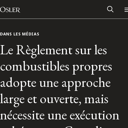
Main Navigation
Passer au contenu
DANS LES MÉDIAS
Le Règlement sur les
combustibles propres
adopte une approche
large et ouverte, mais
Réseau des anciens d’Osler
nécessite une exécution
Contactez-nous