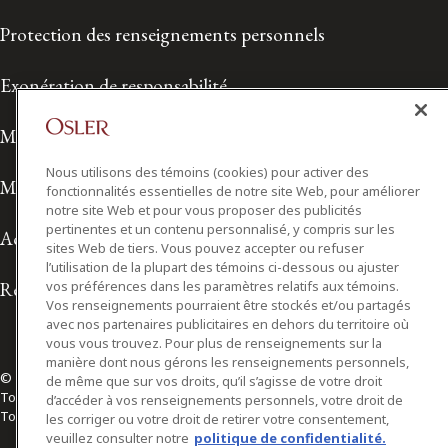
Protection des renseignements personnels
Exonération de responsabilité
Modalités de prestation de services
Nous utilisons des témoins (cookies) pour activer des
Modalités d'utilisation
fonctionnalités essentielles de notre site Web, pour améliorer
notre site Web et pour vous proposer des publicités
pertinentes et un contenu personnalisé, y compris sur les
Accessibilité
sites Web de tiers. Vous pouvez accepter ou refuser
l’utilisation de la plupart des témoins ci-dessous ou ajuster
Relations avec les médias
vos préférences dans les paramètres relatifs aux témoins.
Vos renseignements pourraient être stockés et/ou partagés
avec nos partenaires publicitaires en dehors du territoire où
vous vous trouvez. Pour plus de renseignements sur la
manière dont nous gérons les renseignements personnels,
© 2026 Osler, Hoskin & Harcourt S.E.N.C.R.L./s.r.l.
de même que sur vos droits, qu’il s’agisse de votre droit
Tous droits réservés
d’accéder à vos renseignements personnels, votre droit de
Toronto | Montréal | Calgary | Vancouver | Ottawa | New York
les corriger ou votre droit de retirer votre consentement,
veuillez consulter notre
politique de confidentialité.