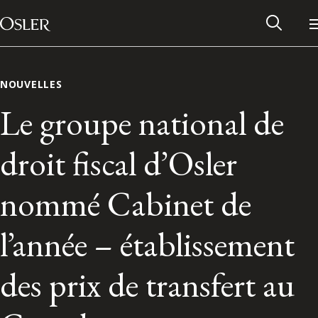
Main Navigation
Passer au contenu
NOUVELLES
Le groupe national de
droit fiscal d’Osler
nommé Cabinet de
l’année – établissement
Réseau des anciens d’Osler
des prix de transfert au
Contactez-nous