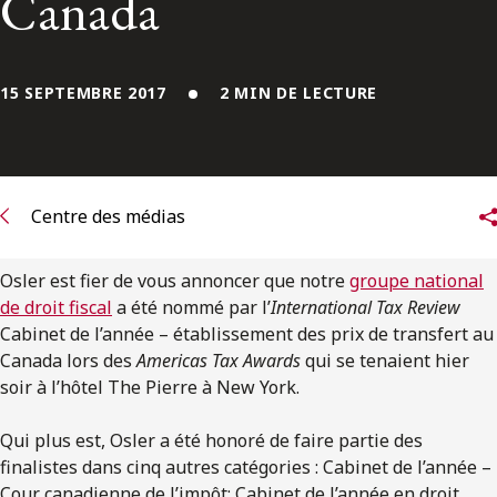
Canada
ENGLISH
S’abonner aux articles Osler
15 SEPTEMBRE 2017
2 MIN DE LECTURE
S’abonner
Centre des médias
Osler est fier de vous annoncer que notre
groupe national
de droit fiscal
a été nommé par l’
International Tax Review
Cabinet de l’année – établissement des prix de transfert au
Canada lors des
Americas Tax Awards
qui se tenaient hier
soir à l’hôtel The Pierre à New York.
Qui plus est, Osler a été honoré de faire partie des
finalistes dans cinq autres catégories : Cabinet de l’année –
Cour canadienne de l’impôt; Cabinet de l’année en droit