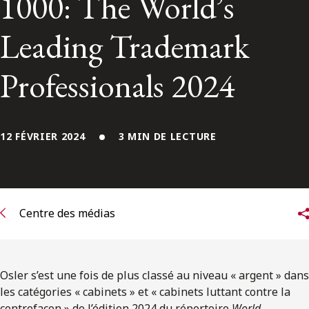
1000: The World’s
ENGLISH
Leading Trademark
S’abonner aux articles Osler
Professionals 2024
S’abonner
12 FÉVRIER 2024
3 MIN DE LECTURE
Centre des médias
Osler s’est une fois de plus classé au niveau « argent » dans
les catégories « cabinets » et « cabinets luttant contre la
contrefaçon » de l’édition 2024 du répertoire
World