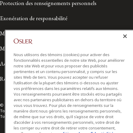
Protection des renseignements personnels
Exonération de responsabilité
Modalités de prestation de services
Modalités d'utilisation
Nous utilisons des témoins (cookies) pour activer des
fonctionnalités essentielles de notre site Web, pour améliorer
Accessibilité
notre site Web et pour vous proposer des publicités
pertinentes et un contenu personnalisé, y compris sur les
sites Web de tiers. Vous pouvez accepter ou refuser
Relations avec les médias
l’utilisation de la plupart des témoins ci-dessous ou ajuster
vos préférences dans les paramètres relatifs aux témoins.
Vos renseignements pourraient être stockés et/ou partagés
avec nos partenaires publicitaires en dehors du territoire où
© 2026 Osler, Hoskin & Harcourt S.E.N.C.R.L./s.r.l.
vous vous trouvez. Pour plus de renseignements sur la
Tous droits réservés
manière dont nous gérons les renseignements personnels,
Toronto | Montréal | Calgary | Vancouver | Ottawa | New York
de même que sur vos droits, qu’il s’agisse de votre droit
d’accéder à vos renseignements personnels, votre droit de
les corriger ou votre droit de retirer votre consentement,