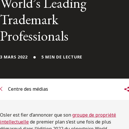
World’s Leading
ENGLISH
Trademark
S’abonner aux articles Osler
Professionals
S’abonner
3 MARS 2022
5 MIN DE LECTURE
Centre des médias
Osler est fier d’annoncer que son
groupe de propriété
intellectuelle
de premier plan s’est une fois de plus
démarqué dans l’édition 2022 du répertoire
World