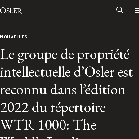
Main Navigation
Passer au contenu
NOUVELLES
Le groupe de propriété
intellectuelle d’Osler est
reconnu dans l’édition
2022 du répertoire
Réseau des anciens d’Osler
WTR 1000: The
Contactez-nous