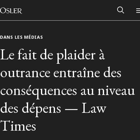
Main Navigation
Passer au contenu
DANS LES MÉDIAS
Le fait de plaider à
outrance entraîne des
conséquences au niveau
des dépens — Law
Réseau des anciens d’Osler
Times
Contactez-nous