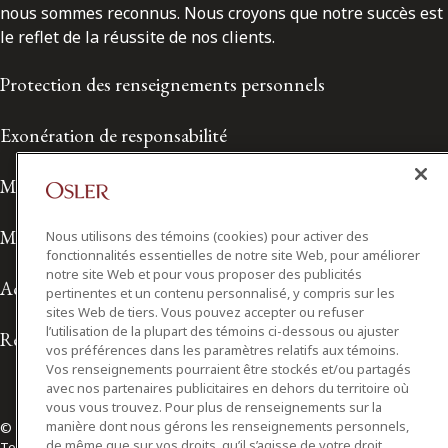
nous sommes reconnus. Nous croyons que notre succès est
le reflet de la réussite de nos clients.
Protection des renseignements personnels
Exonération de responsabilité
Modalités de prestation de services
Modalités d'utilisation
Nous utilisons des témoins (cookies) pour activer des
fonctionnalités essentielles de notre site Web, pour améliorer
notre site Web et pour vous proposer des publicités
Accessibilité
pertinentes et un contenu personnalisé, y compris sur les
sites Web de tiers. Vous pouvez accepter ou refuser
l’utilisation de la plupart des témoins ci-dessous ou ajuster
Relations avec les médias
vos préférences dans les paramètres relatifs aux témoins.
Vos renseignements pourraient être stockés et/ou partagés
avec nos partenaires publicitaires en dehors du territoire où
vous vous trouvez. Pour plus de renseignements sur la
manière dont nous gérons les renseignements personnels,
© 2026 Osler, Hoskin & Harcourt S.E.N.C.R.L./s.r.l.
de même que sur vos droits, qu’il s’agisse de votre droit
Tous droits réservés