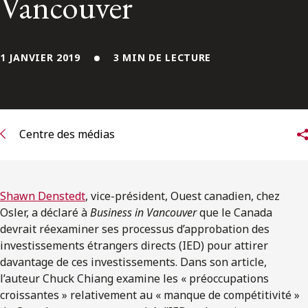
Vancouver
ENGLISH
S’abonner aux articles Osler
1 JANVIER 2019
3 MIN DE LECTURE
S’abonner
Centre des médias
Shawn Denstedt
, vice-président, Ouest canadien, chez
Osler, a déclaré à
Business in Vancouver
que le Canada
devrait réexaminer ses processus d’approbation des
investissements étrangers directs (IED) pour attirer
davantage de ces investissements. Dans son article,
l’auteur Chuck Chiang examine les « préoccupations
croissantes » relativement au « manque de compétitivité »