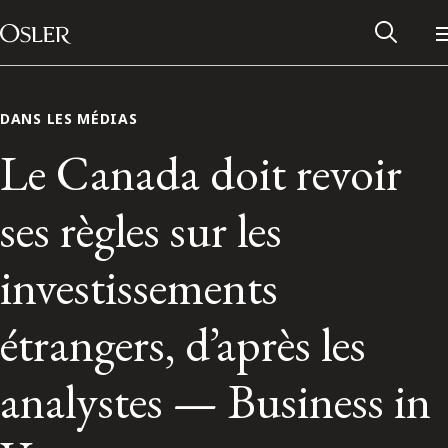
Main Navigation
Passer au contenu
DANS LES MÉDIAS
Le Canada doit revoir
ses règles sur les
investissements
étrangers, d’après les
Réseau des anciens d’Osler
analystes — Business in
Contactez-nous