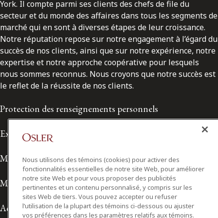
York. Il compte parmi ses clients des chefs de file du
secteur et du monde des affaires dans tous les segments de
marché qui en sont à diverses étapes de leur croissance.
Notre réputation repose sur notre engagement à l’égard du
succès de nos clients, ainsi que sur notre expérience, notre
expertise et notre approche coopérative pour lesquels
nous sommes reconnus. Nous croyons que notre succès est
le reflet de la réussite de nos clients.
Protection des renseignements personnels
Exonération de responsabilité
Modalités de prestation de services
Nous utilisons des témoins (cookies) pour activer des
fonctionnalités essentielles de notre site Web, pour améliorer
notre site Web et pour vous proposer des publicités
Modalités d'utilisation
pertinentes et un contenu personnalisé, y compris sur les
sites Web de tiers. Vous pouvez accepter ou refuser
l’utilisation de la plupart des témoins ci-dessous ou ajuster
Accessibilité
vos préférences dans les paramètres relatifs aux témoins.