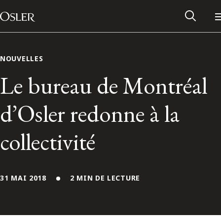
Main Navigation
Passer au contenu
NOUVELLES
Le bureau de Montréal
d’Osler redonne à la
collectivité
31 MAI 2018
2 MIN DE LECTURE
Réseau des anciens d’Osler
Contactez-nous