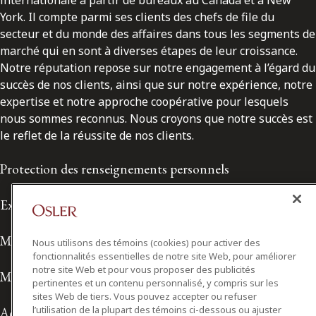
York. Il compte parmi ses clients des chefs de file du
secteur et du monde des affaires dans tous les segments de
marché qui en sont à diverses étapes de leur croissance.
Notre réputation repose sur notre engagement à l’égard du
succès de nos clients, ainsi que sur notre expérience, notre
expertise et notre approche coopérative pour lesquels
nous sommes reconnus. Nous croyons que notre succès est
le reflet de la réussite de nos clients.
Protection des renseignements personnels
Exonération de responsabilité
Modalités de prestation de services
Nous utilisons des témoins (cookies) pour activer des
fonctionnalités essentielles de notre site Web, pour améliorer
notre site Web et pour vous proposer des publicités
Modalités d'utilisation
pertinentes et un contenu personnalisé, y compris sur les
sites Web de tiers. Vous pouvez accepter ou refuser
l’utilisation de la plupart des témoins ci-dessous ou ajuster
Accessibilité