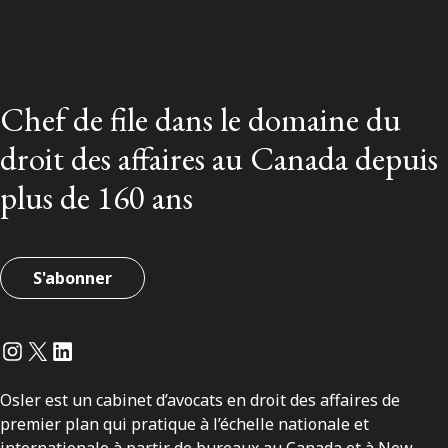
Chef de file dans le domaine du
droit des affaires au Canada depuis
plus de 160 ans
S'abonner
Instagram
Twitter
LinkedIn
Osler est un cabinet d’avocats en droit des affaires de
premier plan qui pratique à l’échelle nationale et
internationale à partir de bureaux au Canada et à New