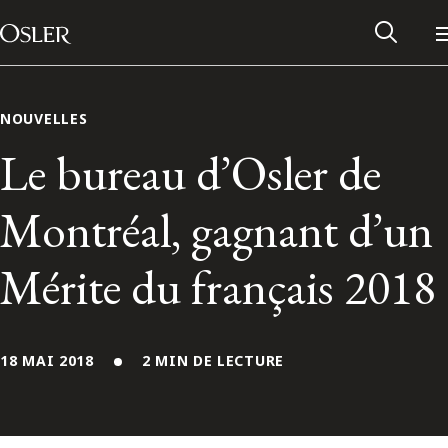
Main Navigation
Passer au contenu
NOUVELLES
Le bureau d’Osler de
Montréal, gagnant d’un
Mérite du français 2018
18 MAI 2018
2 MIN DE LECTURE
Réseau des anciens d’Osler
Contactez-nous